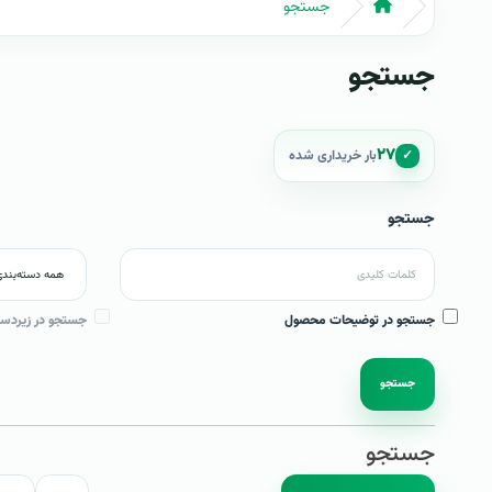
جستجو
جستجو
۲۷
✓
بار خریداری شده
جستجو
جستجو در توضیحات محصول
جستجو در زیردست
جستجو
جستجو