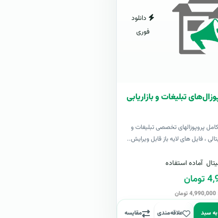
دانلود
فوری
زال‌های تبلیغات و بازاریابی
کامل پروپوزالهای تخصصی تبلیغات و
یتالی ، فایل های لایه باز قابل ویرایش..
تال
آماده استفاده
مان
ن
به سبد
علاقه‌مندی
مقایسه