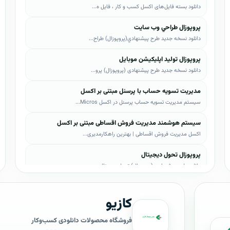
دانلود بسته فایل‌های اکسل کسب و کار ، فایل ه...
پروپوزال طراحي وب سايت
دانلود نسخه جدید طرح پيشنهادي(پروپوزال) طراح...
پروپوزال تولید اپلیکیشن موبایل
دانلود نسخه جدید طرح پیشنهادی (پروپوزال) پرو...
مدیریت تسویه حساب با پرسنل مبتنی بر اکسل
سیستم مدیریت تسویه حساب پرسنل در اکسل Micros...
سیستم هوشمند مدیریت فروش اقساطی مبتنی بر اکسل
اکسل مدیریت فروش اقساطی | بهترین راهکارمدیری...
پروپوزال تحول دیجیتال
دانلود طرح پیشنهادی (پروپوزال) تحول دیجیتال،...
پروپوزال AI
کازیو
دانلود طرح پيشنهادي(پروپوزال) هوش مصنوعی (AI...
پروپوزال بیزاجی
فروشگاه محصولات دانلودی کسب‌وکار
دانلود طرح پيشنهادي(پروپوزال) بیزاجی، لایه ب...