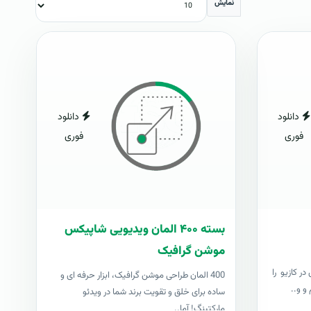
نمایش
دانلود
دانلود
فوری
فوری
بسته ۴۰۰ المان ویدیویی شاپیکس
موشن گرافیک
ر کازیو را
400 المان طراحی موشن گرافیک، ابزار حرفه ای و
و و..
ساده برای خلق و تقویت برند شما در ویدئو
مارکتینگ! آما..