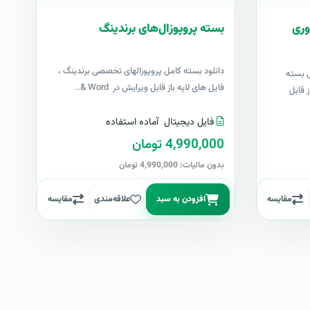
وری
بسته پروپوزال‌های برندینگ
دانلود بسته کامل پروپوزالهای تخصصی برندینگ ،
ی بسته
فایل های لایه باز قابل ویرایش در Word &..
 قابل
فایل دیجیتال
آماده استفاده
4,990,000 تومان
بدون مالیات: 4,990,000 تومان
مقایسه
افزودن به سبد
علاقه‌مندی
مقایسه