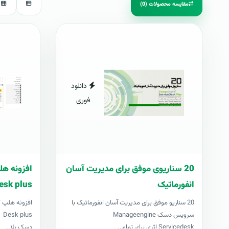
مقایسه محصولات (0)
دانلود
فوری
20 سناریوی موفق برای مدیریت آسان
انفورماتیک
esk plus
20 سناریو موفق برای مدیریت آسان انفورماتیک با
سرویس دسک Manageengine
us
Servicedesk اثری برای تمام..
دسک پلا..