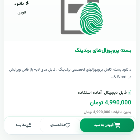
دانلود
فوری
بسته پروپوزال‌های برندینگ
دانلود بسته کامل پروپوزالهای تخصصی برندینگ ، فایل های لایه باز قابل ویرایش
در Word &..
فایل دیجیتال
آماده استفاده
4,990,000 تومان
بدون مالیات: 4,990,000 تومان
افزودن به سبد
علاقه‌مندی
مقایسه