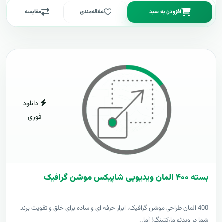
افزودن به سبد
علاقه‌مندی
مقایسه
دانلود
فوری
بسته ۴۰۰ المان ویدیویی شاپیکس موشن گرافیک
400 المان طراحی موشن گرافیک، ابزار حرفه ای و ساده برای خلق و تقویت برند
شما در ویدئو مارکتینگ! آما..