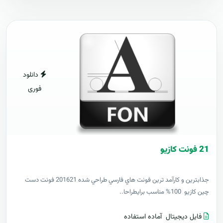
دانلود
فوری
21 فونت کازيو
جذابترين و کارآمد ترين فونت هاي فارسي طراحي شده 201621 فونت دست
چين کازيو 100% مناسب برايطراحا..
فایل دیجیتال
آماده استفاده