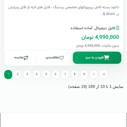
دانلود بسته کامل پروپوزالهای تخصصی برندینگ ، فایل های لایه باز قابل ویرایش
در Word &..
فایل دیجیتال
آماده استفاده
4,990,000 تومان
بدون مالیات: 4,990,000 تومان
افزودن به سبد
علاقه‌مندی
مقایسه
1
2
3
4
5
6
7
8
9
>
>|
نمایش 1 تا 10 از 189 (19 صفحه)