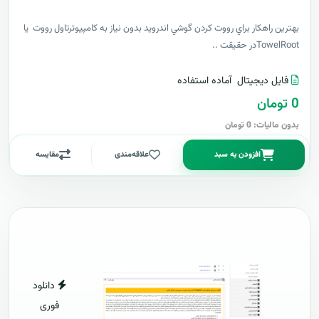
بهترين راهکار براي رووت کردن گوشي اندرويد بدون نياز به کامپيوترتاول رووت يا
TowelRootدر حقيقت ..
فایل دیجیتال
آماده استفاده
0 تومان
بدون مالیات: 0 تومان
افزودن به سبد
علاقه‌مندی
مقایسه
دانلود
فوری