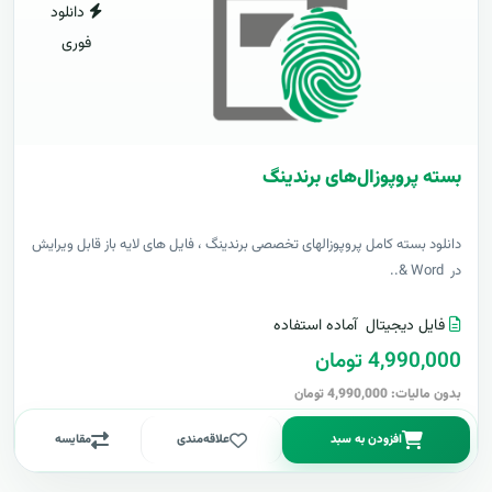
دانلود
فوری
بسته پروپوزال‌های برندینگ
دانلود بسته کامل پروپوزالهای تخصصی برندینگ ، فایل های لایه باز قابل ویرایش
در Word &..
فایل دیجیتال
آماده استفاده
4,990,000 تومان
بدون مالیات: 4,990,000 تومان
افزودن به سبد
علاقه‌مندی
مقایسه