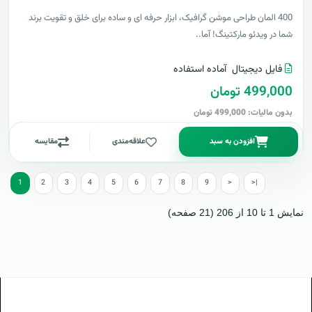
400 المان طراحی موشن گرافیک، ابزار حرفه ای و ساده برای خلق و تقویت برند
شما در ویدئو مارکتینگ! آما..
فایل دیجیتال
آماده استفاده
499,000 تومان
بدون مالیات: 499,000 تومان
افزودن به سبد
علاقه‌مندی
مقایسه
1
2
3
4
5
6
7
8
9
>
>|
نمایش 1 تا 10 از 206 (21 صفحه)