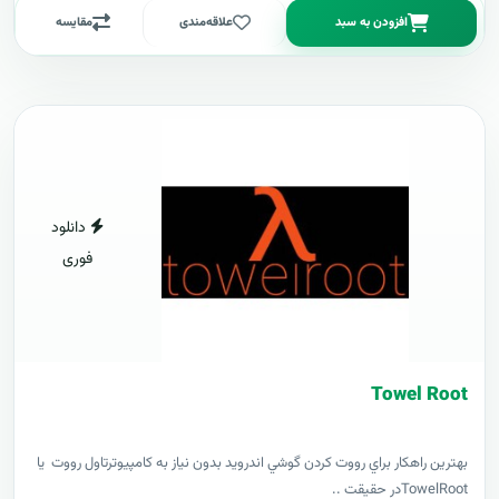
افزودن به سبد
علاقه‌مندی
مقایسه
دانلود
فوری
Towel Root
بهترين راهکار براي رووت کردن گوشي اندرويد بدون نياز به کامپيوترتاول رووت يا
TowelRootدر حقيقت ..