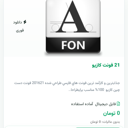
دانلود
فوری
21 فونت کازيو
جذابترين و کارآمد ترين فونت هاي فارسي طراحي شده 201621 فونت دست
چين کازيو 100% مناسب برايطراحا..
فایل دیجیتال
آماده استفاده
0 تومان
بدون مالیات: 0 تومان