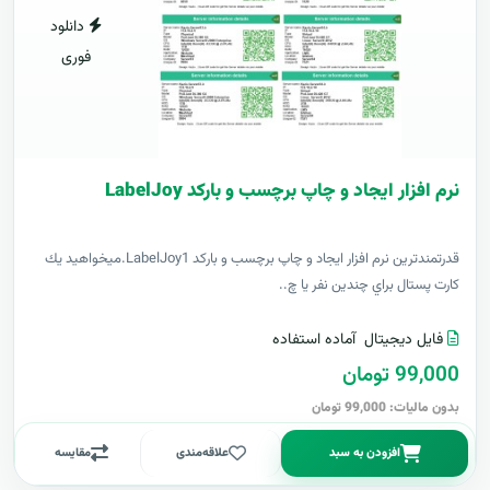
دانلود
فوری
نرم افزار ایجاد و چاپ برچسب و بارکد LabelJoy
قدرتمندترين نرم افزار ایجاد و چاپ برچسب و بارکد LabelJoy1.ميخواهيد يك
كارت پستال براي چندين نفر يا چ..
فایل دیجیتال
آماده استفاده
99,000 تومان
بدون مالیات: 99,000 تومان
افزودن به سبد
علاقه‌مندی
مقایسه