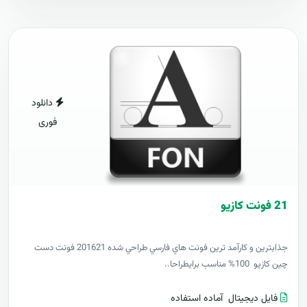
دانلود
فوری
21 فونت کازيو
جذابترين و کارآمد ترين فونت هاي فارسي طراحي شده 201621 فونت دست
چين کازيو 100% مناسب برايطراحا..
فایل دیجیتال
آماده استفاده