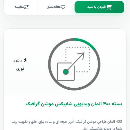
افزودن به سبد
علاقه‌مندی
مقایسه
دانلود
فوری
بسته ۴۰۰ المان ویدیویی شاپیکس موشن گرافیک
400 المان طراحی موشن گرافیک، ابزار حرفه ای و ساده برای خلق و تقویت برند
شما در ویدئو مارکتینگ! آما..