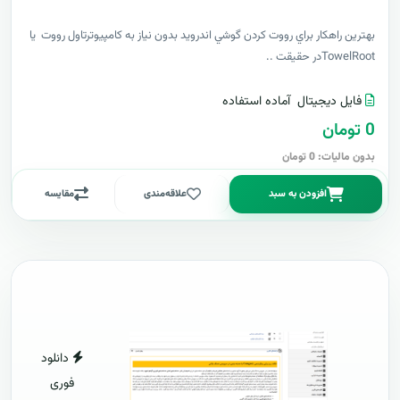
بهترين راهکار براي رووت کردن گوشي اندرويد بدون نياز به کامپيوترتاول رووت يا
TowelRootدر حقيقت ..
فایل دیجیتال
آماده استفاده
0 تومان
بدون مالیات: 0 تومان
افزودن به سبد
علاقه‌مندی
مقایسه
دانلود
فوری