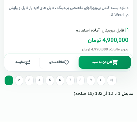
دانلود بسته کامل پروپوزالهای تخصصی برندینگ ، فایل های لایه باز قابل ویرایش
در Word &..
فایل دیجیتال
آماده استفاده
4,990,000 تومان
بدون مالیات: 4,990,000 تومان
افزودن به سبد
علاقه‌مندی
مقایسه
1
2
3
4
5
6
7
8
9
>
>|
نمایش 1 تا 10 از 182 (19 صفحه)