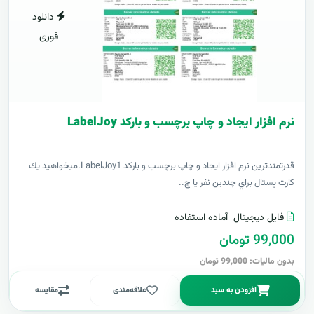
دانلود
فوری
نرم افزار ایجاد و چاپ برچسب و بارکد LabelJoy
قدرتمندترين نرم افزار ایجاد و چاپ برچسب و بارکد LabelJoy1.ميخواهيد يك
كارت پستال براي چندين نفر يا چ..
فایل دیجیتال
آماده استفاده
99,000 تومان
بدون مالیات: 99,000 تومان
افزودن به سبد
علاقه‌مندی
مقایسه