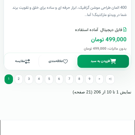
400 المان طراحی موشن گرافیک، ابزار حرفه ای و ساده برای خلق و تقویت برند
شما در ویدئو مارکتینگ! آما..
فایل دیجیتال
آماده استفاده
499,000 تومان
بدون مالیات: 499,000 تومان
افزودن به سبد
علاقه‌مندی
مقایسه
1
2
3
4
5
6
7
8
9
>
>|
نمایش 1 تا 10 از 206 (21 صفحه)