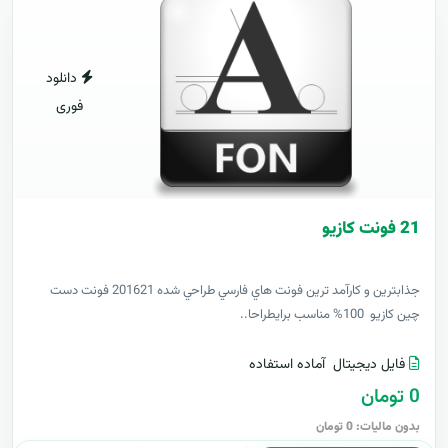
دانلود
فوری
21 فونت کازيو
جذابترين و کارآمد ترين فونت هاي فارسي طراحي شده 201621 فونت دست
چين کازيو 100% مناسب برايطراحا..
فایل دیجیتال
آماده استفاده
0 تومان
بدون مالیات: 0 تومان