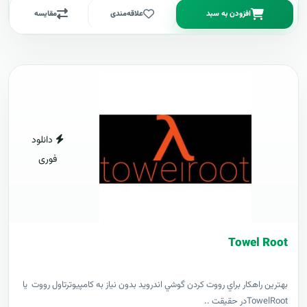
افزودن به سبد
علاقه‌مندی
مقایسه
دانلود
فوری
Towel Root
بهترين راهکار براي رووت کردن گوشي اندرويد بدون نياز به کامپيوترتاول رووت يا
TowelRootدر حقيقت ..