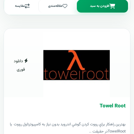
افزودن به سبد
علاقه‌مندی
مقایسه
دانلود
فوری
Towel Root
بهترين راهکار براي رووت کردن گوشي اندرويد بدون نياز به کامپيوترتاول رووت يا
TowelRootدر حقيقت ..