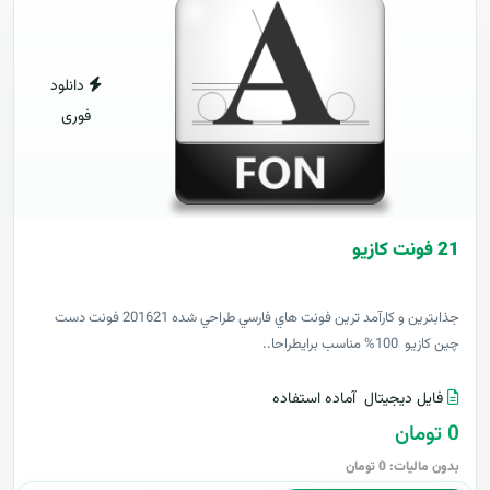
دانلود
فوری
21 فونت کازيو
جذابترين و کارآمد ترين فونت هاي فارسي طراحي شده 201621 فونت دست
چين کازيو 100% مناسب برايطراحا..
فایل دیجیتال
آماده استفاده
0 تومان
بدون مالیات: 0 تومان