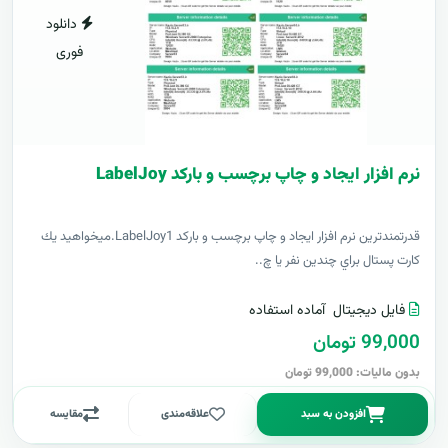
دانلود
فوری
نرم افزار ایجاد و چاپ برچسب و بارکد LabelJoy
قدرتمندترين نرم افزار ایجاد و چاپ برچسب و بارکد LabelJoy1.ميخواهيد يك
كارت پستال براي چندين نفر يا چ..
فایل دیجیتال
آماده استفاده
99,000 تومان
بدون مالیات: 99,000 تومان
افزودن به سبد
علاقه‌مندی
مقایسه