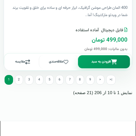
400 المان طراحی موشن گرافیک، ابزار حرفه ای و ساده برای خلق و تقویت برند
شما در ویدئو مارکتینگ! آما..
فایل دیجیتال
آماده استفاده
499,000 تومان
بدون مالیات: 499,000 تومان
افزودن به سبد
علاقه‌مندی
مقایسه
1
2
3
4
5
6
7
8
9
>
>|
نمایش 1 تا 10 از 206 (21 صفحه)