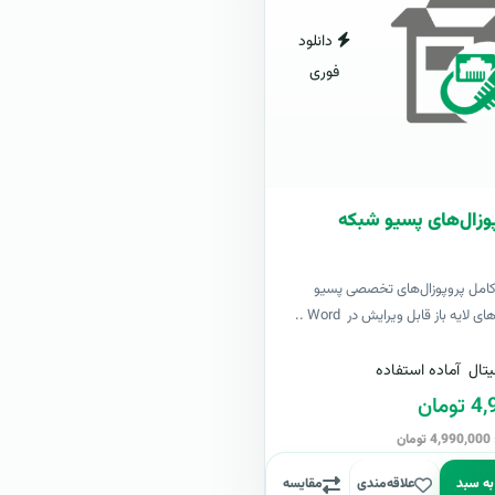
دانلود
فوری
وزال‌های پسیو شبکه
کامل پروپوزال‌های تخصصی پسیو
لایه باز قابل ویرایش در Word ..
تال
آماده استفاده
مان
ن
به سبد
علاقه‌مندی
مقایسه