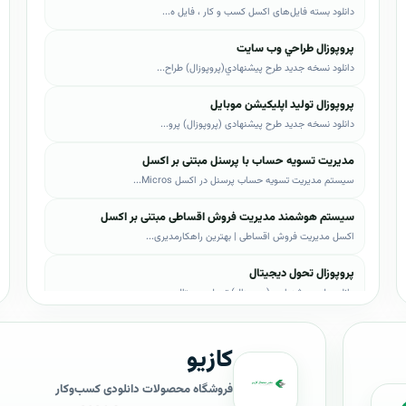
دانلود بسته فایل‌های اکسل کسب و کار ، فایل ه...
پروپوزال طراحي وب سايت
دانلود نسخه جدید طرح پيشنهادي(پروپوزال) طراح...
پروپوزال تولید اپلیکیشن موبایل
دانلود نسخه جدید طرح پیشنهادی (پروپوزال) پرو...
مدیریت تسویه حساب با پرسنل مبتنی بر اکسل
سیستم مدیریت تسویه حساب پرسنل در اکسل Micros...
سیستم هوشمند مدیریت فروش اقساطی مبتنی بر اکسل
اکسل مدیریت فروش اقساطی | بهترین راهکارمدیری...
پروپوزال تحول دیجیتال
دانلود طرح پیشنهادی (پروپوزال) تحول دیجیتال،...
پروپوزال AI
کازیو
دانلود طرح پيشنهادي(پروپوزال) هوش مصنوعی (AI...
پروپوزال بیزاجی
فروشگاه محصولات دانلودی کسب‌وکار
دانلود طرح پيشنهادي(پروپوزال) بیزاجی، لایه ب...