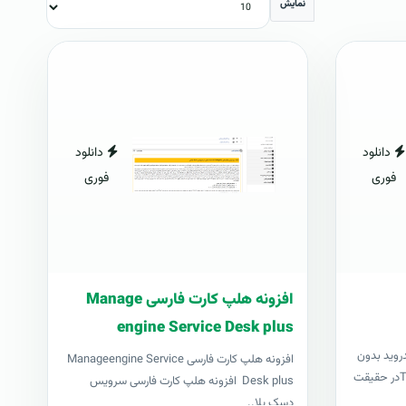
نمایش
دانلود
دانلود
فوری
فوری
افزونه هلپ کارت فارسی Manage
engine Service Desk plus
درويد بدون
افزونه هلپ کارت فارسی Manageengine Service
نياز به کامپيوترتاول رووت يا TowelRootدر حقيقت
Desk plus افزونه هلپ کارت فارسی سرویس
دسک پلا..