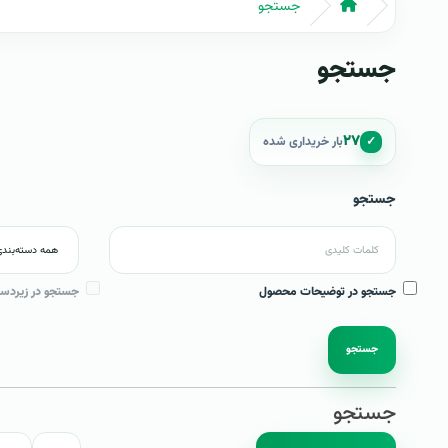
جستجو
جستجو
۲۷
✓
بار خریداری شده
جستجو
جستجو در توضیحات محصول
جستجو در زیردست
جستجو
جستجو