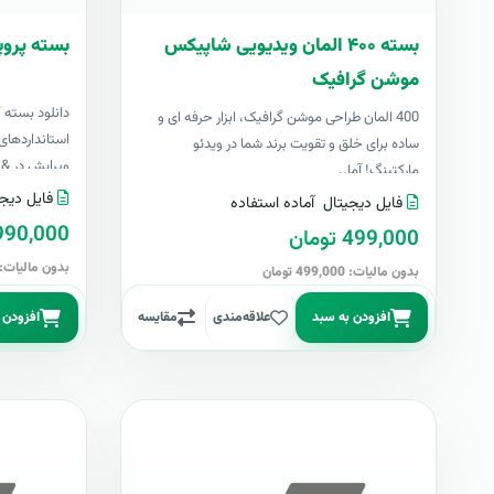
بسته ۴۰۰ المان ویدیویی شاپیکس
بسته پروپ
موشن گرافیک
دانلود بسته 
400 المان طراحی موشن گرافیک، ابزار حرفه ای و
استانداردهای 
ساده برای خلق و تقویت برند شما در ویدئو
ویرایش در &nbs..
مارکتینگ! آما..
فایل دیجی
فایل دیجیتال
آماده استفاده
4,990,000 تو
499,000 تومان
بدون مالیات: 4,990,000 توما
بدون مالیات: 499,000 تومان
افزودن به سبد
علاقه‌مندی
مقایسه
افزودن 