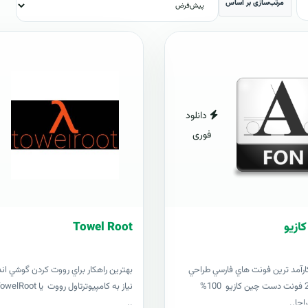
مرتب‌سازی بر اساس
دانلود
فوری
Towel Root
ارآمد ترين فونت هاي فارسي طراحي
بهترين راهکار براي رووت کردن گوشي ان
شده 201621 فونت دست چين کازيو 100%
احا..
..