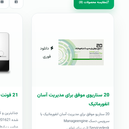
مقایسه محصولات (0)
دانلود
فوری
20 سناریوی موفق برای مدیریت آسان
21 فونت کازيو
انفورماتیک
جذابترين و ک
20 سناریو موفق برای مدیریت آسان انفورماتیک با
سرویس دسک Manageengine
مناسب برايطر
Servicedesk اثری برای تمام..