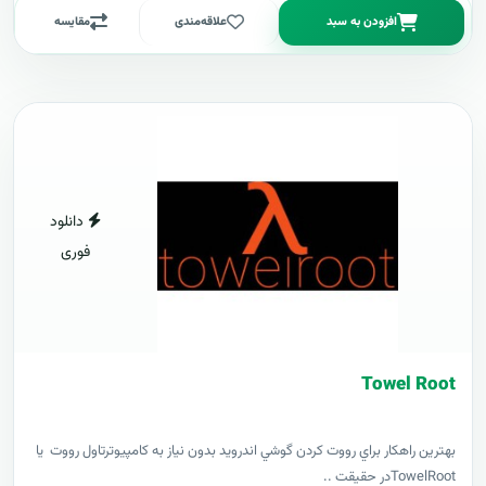
افزودن به سبد
علاقه‌مندی
مقایسه
دانلود
فوری
Towel Root
بهترين راهکار براي رووت کردن گوشي اندرويد بدون نياز به کامپيوترتاول رووت يا
TowelRootدر حقيقت ..