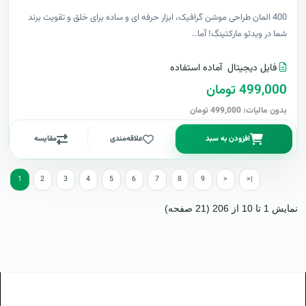
400 المان طراحی موشن گرافیک، ابزار حرفه ای و ساده برای خلق و تقویت برند
شما در ویدئو مارکتینگ! آما..
فایل دیجیتال
آماده استفاده
499,000 تومان
بدون مالیات: 499,000 تومان
افزودن به سبد
علاقه‌مندی
مقایسه
1
2
3
4
5
6
7
8
9
>
>|
نمایش 1 تا 10 از 206 (21 صفحه)