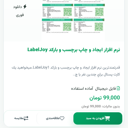
دانلود
فوری
نرم افزار ایجاد و چاپ برچسب و بارکد LabelJoy
قدرتمندترين نرم افزار ایجاد و چاپ برچسب و بارکد LabelJoy1.ميخواهيد يك
كارت پستال براي چندين نفر يا چ..
فایل دیجیتال
آماده استفاده
99,000 تومان
بدون مالیات: 99,000 تومان
افزودن به سبد
علاقه‌مندی
مقایسه