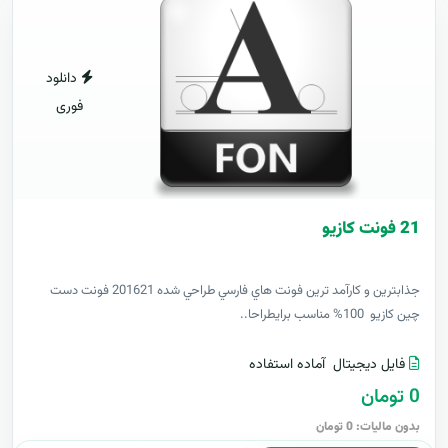
دانلود
فوری
21 فونت کازيو
جذابترين و کارآمد ترين فونت هاي فارسي طراحي شده 201621 فونت دست
چين کازيو 100% مناسب برايطراحا..
فایل دیجیتال
آماده استفاده
0 تومان
بدون مالیات: 0 تومان