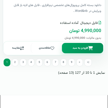
دانلود بسته کامل پروپوزال‌های تخصصی نرم‌افزاری ، فایل های لایه باز قابل
ویرایش در Word&nb..
فایل دیجیتال
آماده استفاده
4,990,000 تومان
بدون مالیات: 4,990,000 تومان
افزودن به سبد
علاقه‌مندی
مقایسه
1
2
3
4
5
6
7
8
9
>
>|
نمایش 1 تا 10 از 127 (13 صفحه)