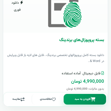
دانلود
فوری
بسته پروپوزال‌های برندینگ
دانلود بسته کامل پروپوزالهای تخصصی برندینگ ، فایل های لایه باز قابل ویرایش
در Word &..
فایل دیجیتال
آماده استفاده
4,990,000 تومان
بدون مالیات: 4,990,000 تومان
افزودن به سبد
علاقه‌مندی
مقایسه