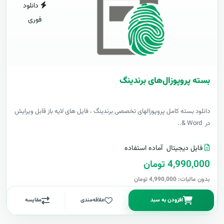
دانلود
فوری
بسته پروپوزال‌های برندینگ
دانلود بسته کامل پروپوزالهای تخصصی برندینگ ، فایل های لایه باز قابل ویرایش
در Word &..
فایل دیجیتال
آماده استفاده
4,990,000 تومان
بدون مالیات: 4,990,000 تومان
افزودن به سبد
علاقه‌مندی
مقایسه