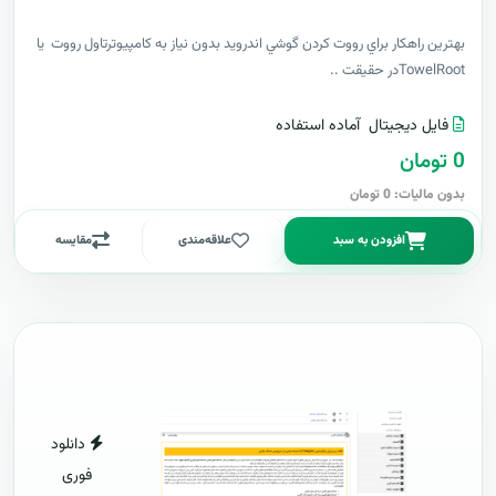
بهترين راهکار براي رووت کردن گوشي اندرويد بدون نياز به کامپيوترتاول رووت يا
TowelRootدر حقيقت ..
فایل دیجیتال
آماده استفاده
0 تومان
بدون مالیات: 0 تومان
افزودن به سبد
علاقه‌مندی
مقایسه
دانلود
فوری