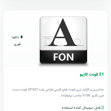
دانلود
فوری
21 فونت کازيو
جذابترين و کارآمد ترين فونت هاي فارسي طراحي شده 201621 فونت دست
چين کازيو 100% مناسب برايطراحا..
فایل دیجیتال
آماده استفاده