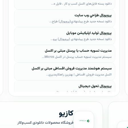
دانلود بسته فایل‌های اکسل کسب و کار ، فایل ه...
پروپوزال طراحي وب سايت
دانلود نسخه جدید طرح پيشنهادي(پروپوزال) طراح...
پروپوزال تولید اپلیکیشن موبایل
دانلود نسخه جدید طرح پیشنهادی (پروپوزال) پرو...
مدیریت تسویه حساب با پرسنل مبتنی بر اکسل
سیستم مدیریت تسویه حساب پرسنل در اکسل Micros...
سیستم هوشمند مدیریت فروش اقساطی مبتنی بر اکسل
اکسل مدیریت فروش اقساطی | بهترین راهکارمدیری...
پروپوزال تحول دیجیتال
دانلود طرح پیشنهادی (پروپوزال) تحول دیجیتال،...
پروپوزال AI
کازیو
دانلود طرح پيشنهادي(پروپوزال) هوش مصنوعی (AI...
پروپوزال بیزاجی
فروشگاه محصولات دانلودی کسب‌وکار
دانلود طرح پيشنهادي(پروپوزال) بیزاجی، لایه ب...