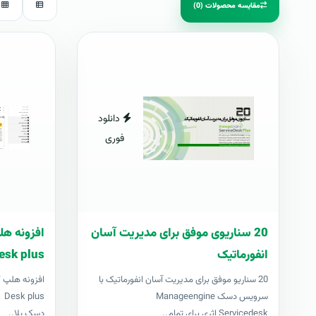
مقایسه محصولات (0)
دانلود
فوری
20 سناریوی موفق برای مدیریت آسان
انفورماتیک
esk plus
20 سناریو موفق برای مدیریت آسان انفورماتیک با
سرویس دسک Manageengine
us
Servicedesk اثری برای تمام..
دسک پلا..