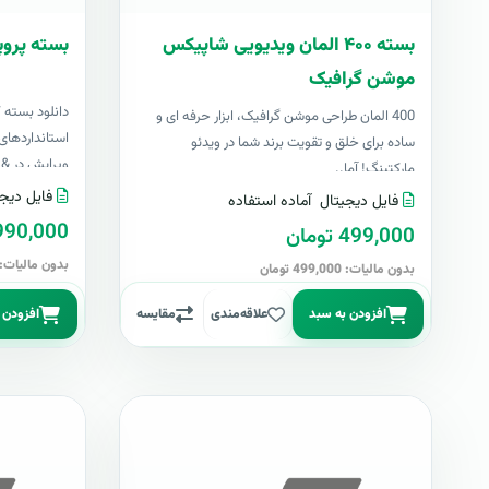
بسته ۴۰۰ المان ویدیویی شاپیکس
بسته پروپ
موشن گرافیک
دانلود بسته 
400 المان طراحی موشن گرافیک، ابزار حرفه ای و
استانداردهای 
ساده برای خلق و تقویت برند شما در ویدئو
ویرایش در &nbs..
مارکتینگ! آما..
فایل دیجی
فایل دیجیتال
آماده استفاده
4,990,000 تو
499,000 تومان
بدون مالیات: 4,990,000 توما
بدون مالیات: 499,000 تومان
افزودن به سبد
علاقه‌مندی
مقایسه
افزودن 