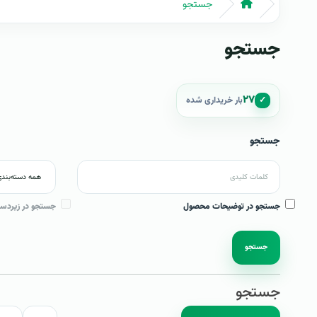
جستجو
جستجو
۲۷
✓
بار خریداری شده
جستجو
جستجو در توضیحات محصول
جستجو در زیردست
جستجو
جستجو