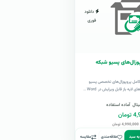
دانلود
فوری
وزال‌های پسیو شبکه
کامل پروپوزال‌های تخصصی پسیو
لایه باز قابل ویرایش در Word ..
تال
آماده استفاده
مان
ن
به سبد
علاقه‌مندی
مقایسه