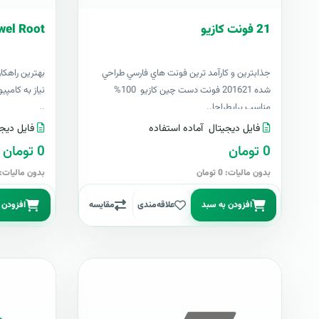
21 فونت کازيو
wel Root
جذابترين و کارآمد ترين فونت هاي فارسي طراحي
بهترين راهکا
شده 201621 فونت دست چين کازيو 100%
مناسب برايطراحا..
..
فایل دیجیتال
آماده استفاده
فایل دیجی
0 تومان
0 تومان
بدون مالیات: 0 تومان
بدون مالیات: 0 توما
افزودن به سبد
علاقه‌مندی
مقایسه
افزودن 