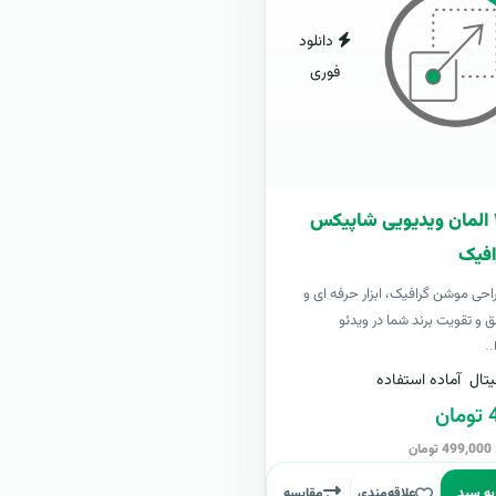
دانلود
فوری
بسته ۴۰۰ المان ویدیویی شاپیکس
فیک
 طراحی موشن گرافیک، ابزار حرفه ای و
ق و تقویت برند شما در ویدئو
..
تال
آماده استفاده
ن
ن
به سبد
علاقه‌مندی
مقایسه