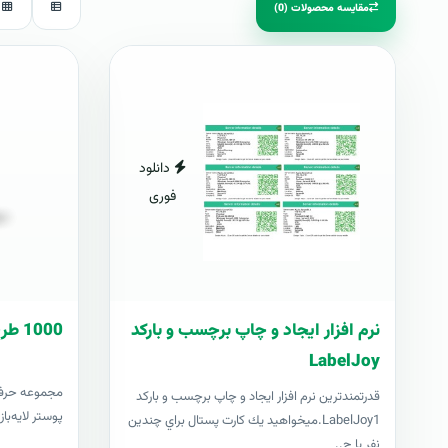
مقایسه محصولات (0)
دانلود
فوری
نرم افزار ایجاد و چاپ برچسب و بارکد
1000 طرح آماده پوستر
LabelJoy
قدرتمندترين نرم افزار ایجاد و چاپ برچسب و بارکد
پوستر لایه‌با
LabelJoy1.ميخواهيد يك كارت پستال براي چندين
نفر يا چ..