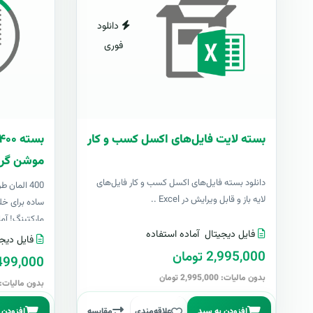
دانلود
فوری
بسته لایت فایل‌های اکسل کسب و کار
موشن گرا
دانلود بسته فایل‌های اکسل کسب و کار فایل‌های
400 المان
لایه باز و قابل ویرایش در Excel ..
ساده برای خل
مارکتینگ! آما
فایل دیجیتال
آماده استفاده
فایل دیجی
2,995,000 تومان
499,000 توما
بدون مالیات: 2,995,000 تومان
بدون مالیات: 499,000 توما
افزودن به سبد
علاقه‌مندی
مقایسه
افزودن 