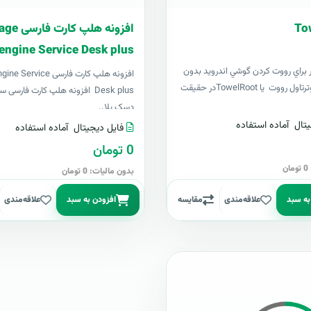
To
افزونه هلپ ک
engine Service Desk plus
ر براي رووت کردن گوشي اندرويد بدون
افزونه هلپ کارت فارسی ce
نياز به کامپيوترتاول رووت يا TowelRootدر حقيقت
Desk plus افزونه هلپ کارت فارس
دسک پلا..
تال
آماده استفاده
فایل دیجیتال
آماده استفاده
0 تومان
ن
بدون مالیات: 0 تومان
به سبد
علاقه‌مندی
مقایسه
افزودن به سبد
علاقه‌مندی