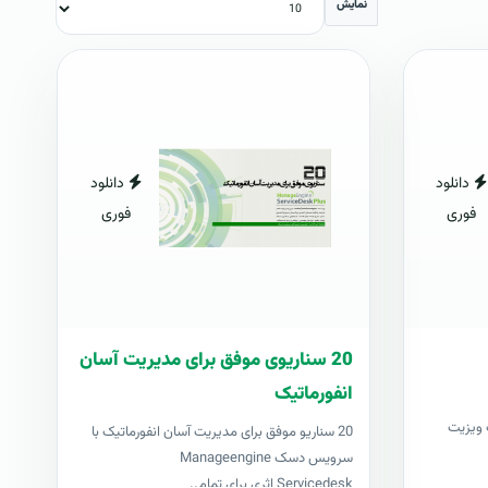
نمایش
دانلود
دانلود
فوری
فوری
20 سناریوی موفق برای مدیریت آسان
انفورماتیک
ژه طراحان ۱۰۰۰ کارت ویزیت
20 سناریو موفق برای مدیریت آسان انفورماتیک با
سرویس دسک Manageengine
Servicedesk اثری برای تمام..