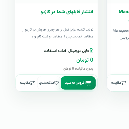
ارت فارسی Manage
انتشار فایلهای شما در کازیو
توليد کننده عزيز قبل از هر چیزی فروش در کازیو را
Manageengine Servi
مطالعه نمایید.پس از مطالعه و ثبت نام و و..
ی سرویس
فایل دیجیتال
آماده استفاده
0 تومان
بدون مالیات: 0 تومان
مقایسه
افزودن به سبد
علاقه‌مندی
مقایسه