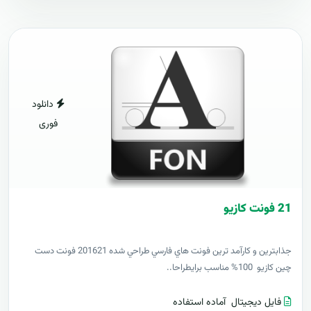
دانلود
فوری
21 فونت کازيو
جذابترين و کارآمد ترين فونت هاي فارسي طراحي شده 201621 فونت دست
چين کازيو 100% مناسب برايطراحا..
فایل دیجیتال
آماده استفاده