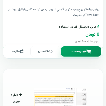
بهترين راهکار براي رووت کردن گوشي اندرويد بدون نياز به کامپيوترتاول رووت يا
TowelRootدر حقيقت ..
فایل دیجیتال
آماده استفاده
0 تومان
بدون مالیات: 0 تومان
افزودن به سبد
علاقه‌مندی
مقایسه
دانلود
فوری