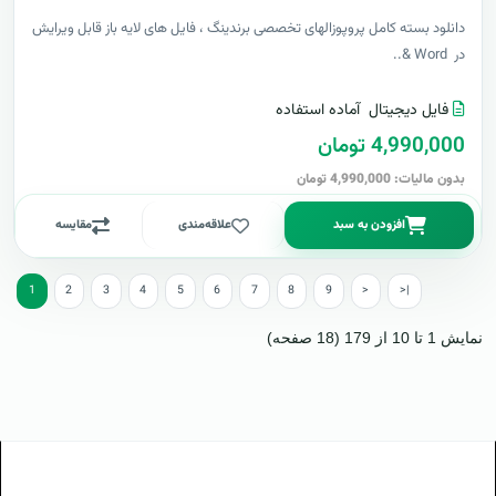
دانلود بسته کامل پروپوزالهای تخصصی برندینگ ، فایل های لایه باز قابل ویرایش
در Word &..
فایل دیجیتال
آماده استفاده
4,990,000 تومان
بدون مالیات: 4,990,000 تومان
افزودن به سبد
علاقه‌مندی
مقایسه
1
2
3
4
5
6
7
8
9
>
>|
نمایش 1 تا 10 از 179 (18 صفحه)