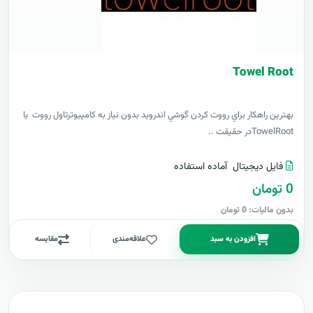
Towel Root
بهترين راهکار براي رووت کردن گوشي اندرويد بدون نياز به کامپيوترتاول رووت يا
TowelRootدر حقيقت ..
فایل دیجیتال
آماده استفاده
0 تومان
بدون مالیات: 0 تومان
افزودن به سبد
علاقه‌مندی
مقایسه