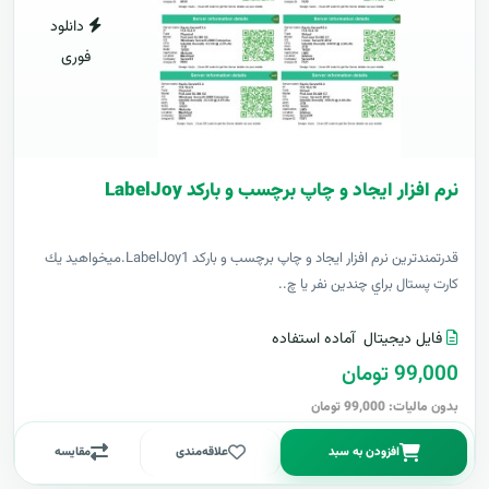
دانلود
فوری
نرم افزار ایجاد و چاپ برچسب و بارکد LabelJoy
قدرتمندترين نرم افزار ایجاد و چاپ برچسب و بارکد LabelJoy1.ميخواهيد يك
كارت پستال براي چندين نفر يا چ..
فایل دیجیتال
آماده استفاده
99,000 تومان
بدون مالیات: 99,000 تومان
افزودن به سبد
علاقه‌مندی
مقایسه