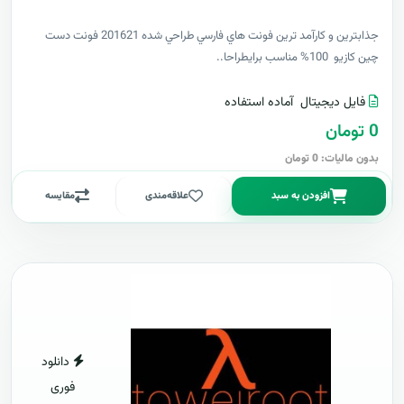
جذابترين و کارآمد ترين فونت هاي فارسي طراحي شده 201621 فونت دست
چين کازيو 100% مناسب برايطراحا..
فایل دیجیتال
آماده استفاده
0 تومان
بدون مالیات: 0 تومان
افزودن به سبد
علاقه‌مندی
مقایسه
دانلود
فوری