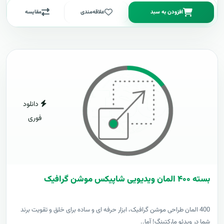
افزودن به سبد
علاقه‌مندی
مقایسه
دانلود
فوری
بسته ۴۰۰ المان ویدیویی شاپیکس موشن گرافیک
400 المان طراحی موشن گرافیک، ابزار حرفه ای و ساده برای خلق و تقویت برند
شما در ویدئو مارکتینگ! آما..