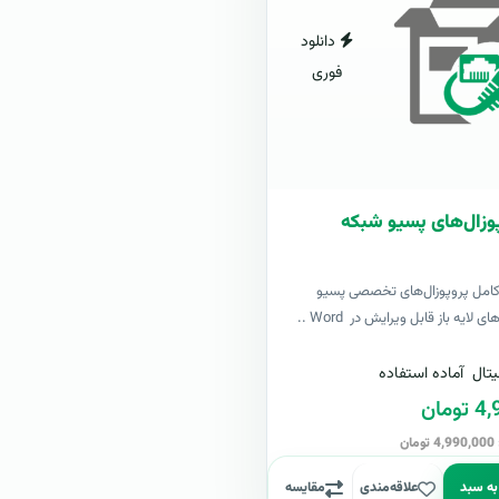
دانلود
فوری
وزال‌های پسیو شبکه
کامل پروپوزال‌های تخصصی پسیو
لایه باز قابل ویرایش در Word ..
تال
آماده استفاده
مان
ن
به سبد
علاقه‌مندی
مقایسه