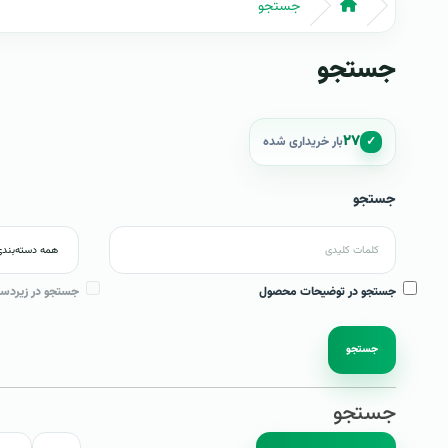
جستجو
جستجو
۲۷
✓
بار خریداری شده
جستجو
جستجو در توضیحات محصول
جستجو در زیردست
جستجو
جستجو