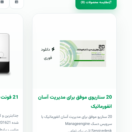
مقایسه محصولات (0)
دانلود
فوری
20 سناریوی موفق برای مدیریت آسان
21 فونت کازيو
انفورماتیک
جذابترين و ک
20 سناریو موفق برای مدیریت آسان انفورماتیک با
سرویس دسک Manageengine
مناسب برايطر
Servicedesk اثری برای تمام..