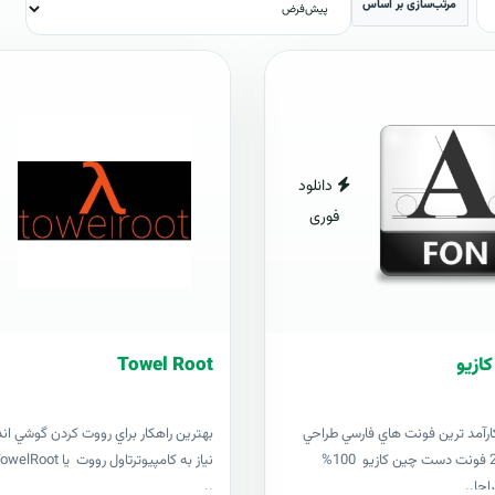
مرتب‌سازی بر اساس
دانلود
فوری
Towel Root
ارآمد ترين فونت هاي فارسي طراحي
بهترين راهکار براي رووت کردن گوشي ان
شده 201621 فونت دست چين کازيو 100%
احا..
..