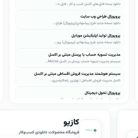
دانلود بسته فایل‌های اکسل کسب و کار ، فایل ه...
پروپوزال طراحي وب سايت
دانلود نسخه جدید طرح پيشنهادي(پروپوزال) طراح...
پروپوزال تولید اپلیکیشن موبایل
دانلود نسخه جدید طرح پیشنهادی (پروپوزال) پرو...
مدیریت تسویه حساب با پرسنل مبتنی بر اکسل
سیستم مدیریت تسویه حساب پرسنل در اکسل Micros...
سیستم هوشمند مدیریت فروش اقساطی مبتنی بر اکسل
اکسل مدیریت فروش اقساطی | بهترین راهکارمدیری...
پروپوزال تحول دیجیتال
دانلود طرح پیشنهادی (پروپوزال) تحول دیجیتال،...
پروپوزال AI
کازیو
دانلود طرح پيشنهادي(پروپوزال) هوش مصنوعی (AI...
پروپوزال بیزاجی
فروشگاه محصولات دانلودی کسب‌وکار
دانلود طرح پيشنهادي(پروپوزال) بیزاجی، لایه ب...