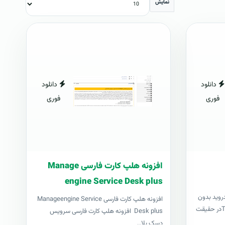
نمایش
دانلود
دانلود
فوری
فوری
افزونه هلپ کارت فارسی Manage
engine Service Desk plus
درويد بدون
افزونه هلپ کارت فارسی Manageengine Service
نياز به کامپيوترتاول رووت يا TowelRootدر حقيقت
Desk plus افزونه هلپ کارت فارسی سرویس
دسک پلا..