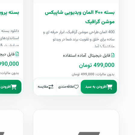
بسته ۴۰۰ المان ویدیویی شاپیکس
بسته پروپ
موشن گرافیک
دانلود بسته 
400 المان طراحی موشن گرافیک، ابزار حرفه ای و
استانداردهای 
ساده برای خلق و تقویت برند شما در ویدئو
ویرایش در &nbs..
مارکتینگ! آما..
فایل دیجی
فایل دیجیتال
آماده استفاده
4,990,000 تو
499,000 تومان
بدون مالیات: 4,990,000 توما
بدون مالیات: 499,000 تومان
افزودن به سبد
علاقه‌مندی
مقایسه
افزودن 