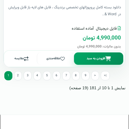
دانلود بسته کامل پروپوزالهای تخصصی برندینگ ، فایل های لایه باز قابل ویرایش
در Word &..
فایل دیجیتال
آماده استفاده
4,990,000 تومان
بدون مالیات: 4,990,000 تومان
افزودن به سبد
علاقه‌مندی
مقایسه
1
2
3
4
5
6
7
8
9
>
>|
نمایش 1 تا 10 از 181 (19 صفحه)