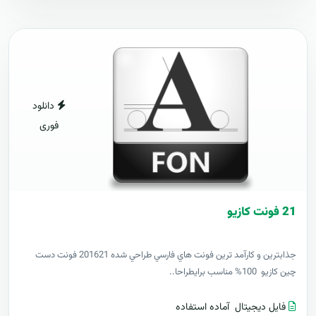
دانلود
فوری
21 فونت کازيو
جذابترين و کارآمد ترين فونت هاي فارسي طراحي شده 201621 فونت دست
چين کازيو 100% مناسب برايطراحا..
فایل دیجیتال
آماده استفاده