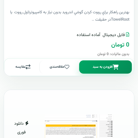
بهترين راهکار براي رووت کردن گوشي اندرويد بدون نياز به کامپيوترتاول رووت يا
TowelRootدر حقيقت ..
فایل دیجیتال
آماده استفاده
0 تومان
بدون مالیات: 0 تومان
افزودن به سبد
علاقه‌مندی
مقایسه
دانلود
فوری