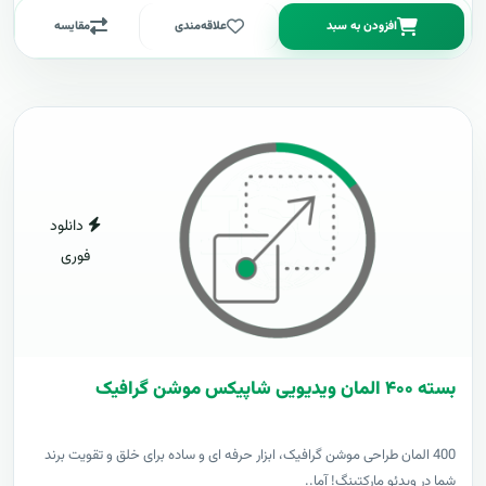
افزودن به سبد
علاقه‌مندی
مقایسه
دانلود
فوری
بسته ۴۰۰ المان ویدیویی شاپیکس موشن گرافیک
400 المان طراحی موشن گرافیک، ابزار حرفه ای و ساده برای خلق و تقویت برند
شما در ویدئو مارکتینگ! آما..