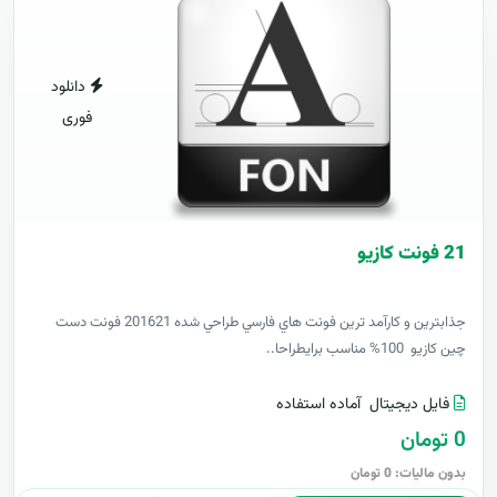
دانلود
فوری
21 فونت کازيو
جذابترين و کارآمد ترين فونت هاي فارسي طراحي شده 201621 فونت دست
چين کازيو 100% مناسب برايطراحا..
فایل دیجیتال
آماده استفاده
0 تومان
بدون مالیات: 0 تومان