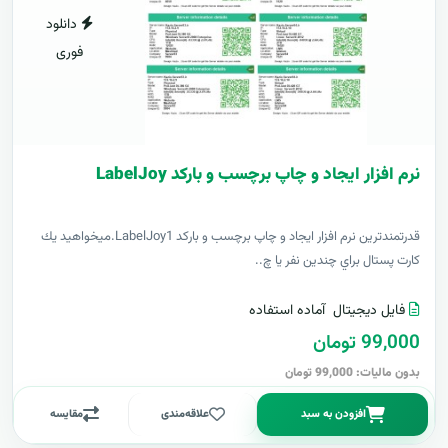
دانلود
فوری
نرم افزار ایجاد و چاپ برچسب و بارکد LabelJoy
قدرتمندترين نرم افزار ایجاد و چاپ برچسب و بارکد LabelJoy1.ميخواهيد يك
كارت پستال براي چندين نفر يا چ..
فایل دیجیتال
آماده استفاده
99,000 تومان
بدون مالیات: 99,000 تومان
افزودن به سبد
علاقه‌مندی
مقایسه