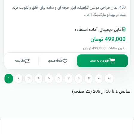
400 المان طراحی موشن گرافیک، ابزار حرفه ای و ساده برای خلق و تقویت برند
شما در ویدئو مارکتینگ! آما..
فایل دیجیتال
آماده استفاده
499,000 تومان
بدون مالیات: 499,000 تومان
افزودن به سبد
علاقه‌مندی
مقایسه
1
2
3
4
5
6
7
8
9
>
>|
نمایش 1 تا 10 از 206 (21 صفحه)