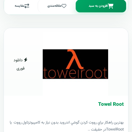
افزودن به سبد
علاقه‌مندی
مقایسه
دانلود
فوری
Towel Root
بهترين راهکار براي رووت کردن گوشي اندرويد بدون نياز به کامپيوترتاول رووت يا
TowelRootدر حقيقت ..