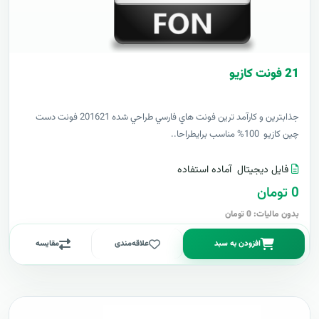
21 فونت کازيو
جذابترين و کارآمد ترين فونت هاي فارسي طراحي شده 201621 فونت دست
چين کازيو 100% مناسب برايطراحا..
فایل دیجیتال
آماده استفاده
0 تومان
بدون مالیات: 0 تومان
افزودن به سبد
علاقه‌مندی
مقایسه