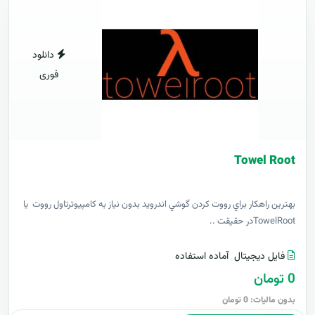
دانلود
فوری
Towel Root
بهترين راهکار براي رووت کردن گوشي اندرويد بدون نياز به کامپيوترتاول رووت يا
TowelRootدر حقيقت ..
فایل دیجیتال
آماده استفاده
0 تومان
بدون مالیات: 0 تومان