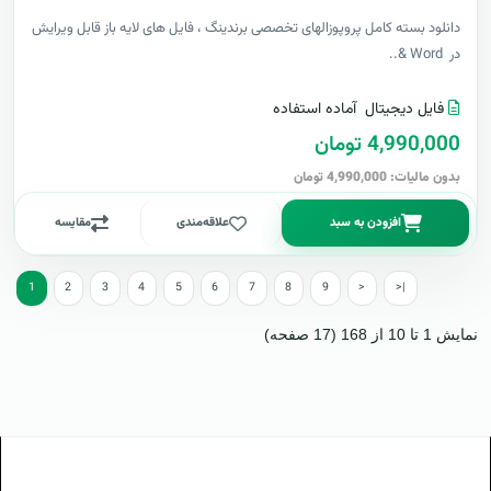
دانلود بسته کامل پروپوزالهای تخصصی برندینگ ، فایل های لایه باز قابل ویرایش
در Word &..
فایل دیجیتال
آماده استفاده
4,990,000 تومان
بدون مالیات: 4,990,000 تومان
افزودن به سبد
علاقه‌مندی
مقایسه
1
2
3
4
5
6
7
8
9
>
>|
نمایش 1 تا 10 از 168 (17 صفحه)