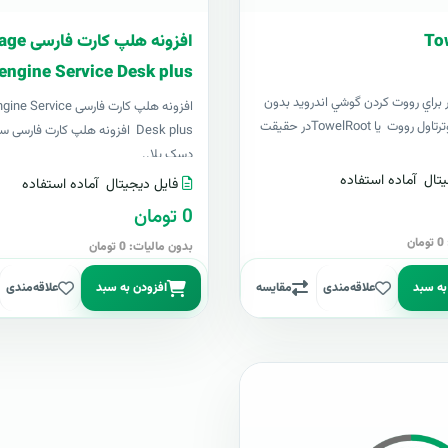
To
افزونه هلپ ک
engine Service Desk plus
ر براي رووت کردن گوشي اندرويد بدون
افزونه هلپ کارت فارسی ce
نياز به کامپيوترتاول رووت يا TowelRootدر حقيقت
Desk plus افزونه هلپ کارت فارس
دسک پلا..
تال
آماده استفاده
فایل دیجیتال
آماده استفاده
0 تومان
ن
بدون مالیات: 0 تومان
به سبد
علاقه‌مندی
مقایسه
افزودن به سبد
علاقه‌مندی