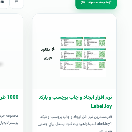
مقایسه محصولات (0)
دانلود
فوری
نرم افزار ایجاد و چاپ برچسب و بارکد
1000 طرح آماده پوستر
LabelJoy
قدرتمندترين نرم افزار ایجاد و چاپ برچسب و بارکد
پوستر لایه‌با
LabelJoy1.ميخواهيد يك كارت پستال براي چندين
نفر يا چ..