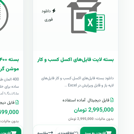
دانلود
فوری
بسته لایت فایل‌های اکسل کسب و کار
موشن گرا
دانلود بسته فایل‌های اکسل کسب و کار فایل‌های
400 المان
لایه باز و قابل ویرایش در Excel ..
ساده برای خل
مارکتینگ! آما
فایل دیجیتال
آماده استفاده
فایل دیجی
2,995,000 تومان
499,000 توما
بدون مالیات: 2,995,000 تومان
بدون مالیات: 499,000 توما
افزودن به سبد
علاقه‌مندی
مقایسه
افزودن 