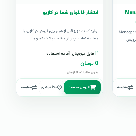
ارت فارسی Manage
انتشار فایلهای شما در کازیو
توليد کننده عزيز قبل از هر چیزی فروش در کازیو را
Manageengine Servi
مطالعه نمایید.پس از مطالعه و ثبت نام و و..
ی سرویس
فایل دیجیتال
آماده استفاده
0 تومان
بدون مالیات: 0 تومان
مقایسه
افزودن به سبد
علاقه‌مندی
مقایسه