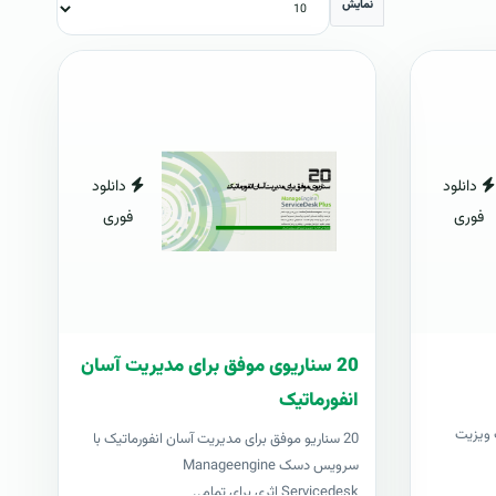
نمایش
دانلود
دانلود
فوری
فوری
20 سناریوی موفق برای مدیریت آسان
انفورماتیک
ژه طراحان ۱۰۰۰ کارت ویزیت
20 سناریو موفق برای مدیریت آسان انفورماتیک با
سرویس دسک Manageengine
Servicedesk اثری برای تمام..