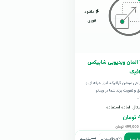
دانلود
فوری
بسته ۴۰۰ المان ویدیویی شاپیکس
فیک
 طراحی موشن گرافیک، ابزار حرفه ای و
ق و تقویت برند شما در ویدئو
..
تال
آماده استفاده
ن
ن
به سبد
علاقه‌مندی
مقایسه