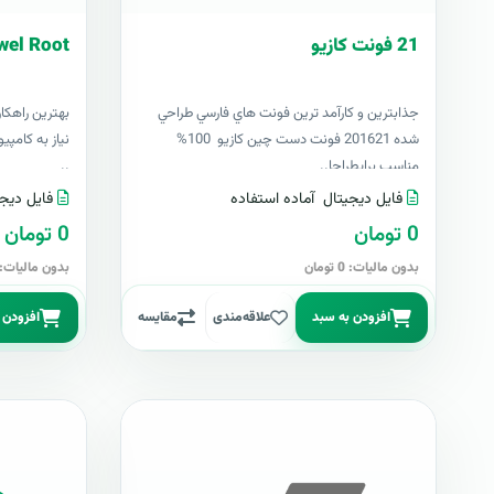
21 فونت کازيو
wel Root
جذابترين و کارآمد ترين فونت هاي فارسي طراحي
بهترين راهکا
شده 201621 فونت دست چين کازيو 100%
مناسب برايطراحا..
..
فایل دیجیتال
آماده استفاده
فایل دیجی
0 تومان
0 تومان
بدون مالیات: 0 تومان
بدون مالیات: 0 توما
افزودن به سبد
علاقه‌مندی
مقایسه
افزودن 