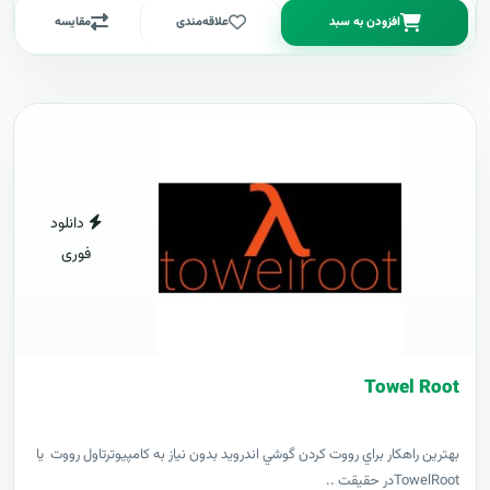
افزودن به سبد
علاقه‌مندی
مقایسه
دانلود
فوری
Towel Root
بهترين راهکار براي رووت کردن گوشي اندرويد بدون نياز به کامپيوترتاول رووت يا
TowelRootدر حقيقت ..