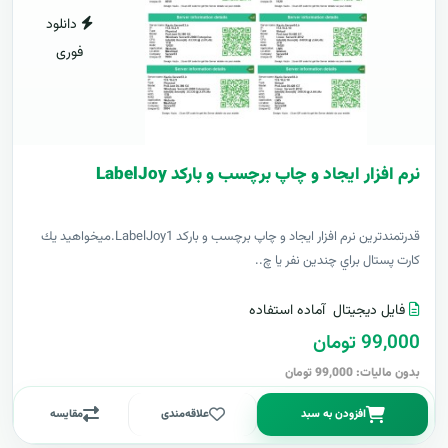
دانلود
فوری
نرم افزار ایجاد و چاپ برچسب و بارکد LabelJoy
قدرتمندترين نرم افزار ایجاد و چاپ برچسب و بارکد LabelJoy1.ميخواهيد يك
كارت پستال براي چندين نفر يا چ..
فایل دیجیتال
آماده استفاده
99,000 تومان
بدون مالیات: 99,000 تومان
افزودن به سبد
علاقه‌مندی
مقایسه