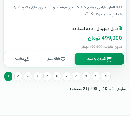
400 المان طراحی موشن گرافیک، ابزار حرفه ای و ساده برای خلق و تقویت برند
شما در ویدئو مارکتینگ! آما..
فایل دیجیتال
آماده استفاده
499,000 تومان
بدون مالیات: 499,000 تومان
افزودن به سبد
علاقه‌مندی
مقایسه
1
2
3
4
5
6
7
8
9
>
>|
نمایش 1 تا 10 از 206 (21 صفحه)