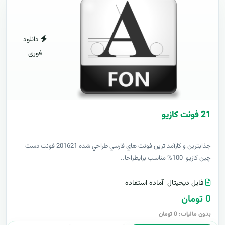
دانلود
فوری
21 فونت کازيو
جذابترين و کارآمد ترين فونت هاي فارسي طراحي شده 201621 فونت دست
چين کازيو 100% مناسب برايطراحا..
فایل دیجیتال
آماده استفاده
0 تومان
بدون مالیات: 0 تومان