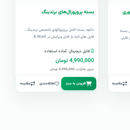
وری
بسته پروپوزال‌های برندینگ
دانلود بسته کامل پروپوزالهای تخصصی برندینگ ،
ی بسته
فایل های لایه باز قابل ویرایش در Word &..
 قابل
فایل دیجیتال
آماده استفاده
4,990,000 تومان
بدون مالیات: 4,990,000 تومان
مقایسه
افزودن به سبد
علاقه‌مندی
مقایسه