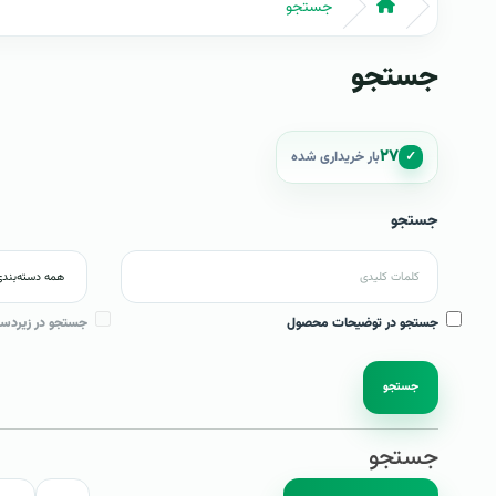
جستجو
جستجو
۲۷
✓
بار خریداری شده
جستجو
جستجو در توضیحات محصول
جستجو در زیردست
جستجو
جستجو