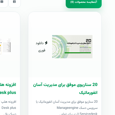
مقایسه محصولات (0)
دانلود
فوری
20 سناریوی موفق برای مدیریت آسان
انفورماتیک
esk plus
20 سناریو موفق برای مدیریت آسان انفورماتیک با
سرویس دسک Manageengine
us
Servicedesk اثری برای تمام..
دسک پلا..