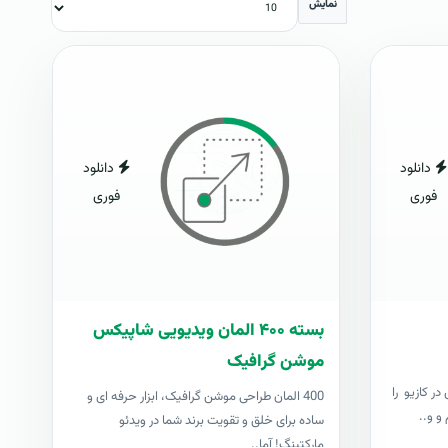
نمایش
دانلود
دانلود
فوری
فوری
بسته ۴۰۰ المان ویدیویی شاپیکس
موشن گرافیک
ر کازیو را
400 المان طراحی موشن گرافیک، ابزار حرفه ای و
و و..
ساده برای خلق و تقویت برند شما در ویدئو
مارکتینگ! آما..