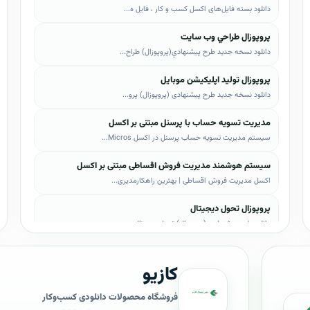
دانلود بسته فایل‌های اکسل کسب و کار ، فایل ه...
پروپوزال طراحي وب سايت
دانلود نسخه جدید طرح پيشنهادي(پروپوزال) طراح...
پروپوزال تولید اپلیکیشن موبایل
دانلود نسخه جدید طرح پیشنهادی (پروپوزال) پرو...
مدیریت تسویه حساب با پرسنل مبتنی بر اکسل
سیستم مدیریت تسویه حساب پرسنل در اکسل Micros...
سیستم هوشمند مدیریت فروش اقساطی مبتنی بر اکسل
اکسل مدیریت فروش اقساطی | بهترین راهکارمدیری...
پروپوزال تحول دیجیتال
دانلود طرح پیشنهادی (پروپوزال) تحول دیجیتال،...
پروپوزال AI
کازیو
دانلود طرح پيشنهادي(پروپوزال) هوش مصنوعی (AI...
پروپوزال بیزاجی
فروشگاه محصولات دانلودی کسب‌وکار
دانلود طرح پيشنهادي(پروپوزال) بیزاجی، لایه ب...