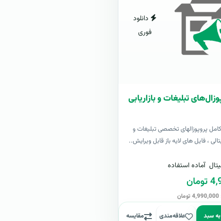
دانلود
فوری
زال‌های تبلیغات و بازاریابی
کامل پروپوزالهای تخصصی تبلیغات و
یتالی ، فایل های لایه باز قابل ویرایش..
تال
آماده استفاده
مان
ن
به سبد
علاقه‌مندی
مقایسه