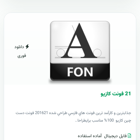
دانلود
فوری
21 فونت کازيو
جذابترين و کارآمد ترين فونت هاي فارسي طراحي شده 201621 فونت دست
چين کازيو 100% مناسب برايطراحا..
فایل دیجیتال
آماده استفاده