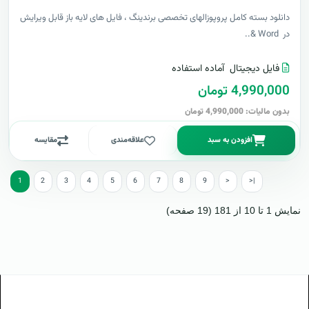
دانلود بسته کامل پروپوزالهای تخصصی برندینگ ، فایل های لایه باز قابل ویرایش
در Word &..
فایل دیجیتال
آماده استفاده
4,990,000 تومان
بدون مالیات: 4,990,000 تومان
افزودن به سبد
علاقه‌مندی
مقایسه
1
2
3
4
5
6
7
8
9
>
>|
نمایش 1 تا 10 از 181 (19 صفحه)