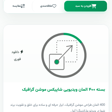
افزودن به سبد
علاقه‌مندی
مقایسه
دانلود
فوری
بسته ۴۰۰ المان ویدیویی شاپیکس موشن گرافیک
400 المان طراحی موشن گرافیک، ابزار حرفه ای و ساده برای خلق و تقویت برند
شما در ویدئو مارکتینگ! آما..