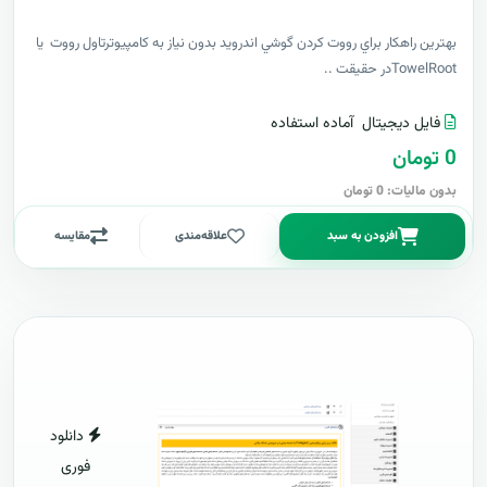
بهترين راهکار براي رووت کردن گوشي اندرويد بدون نياز به کامپيوترتاول رووت يا
TowelRootدر حقيقت ..
فایل دیجیتال
آماده استفاده
0 تومان
بدون مالیات: 0 تومان
افزودن به سبد
علاقه‌مندی
مقایسه
دانلود
فوری