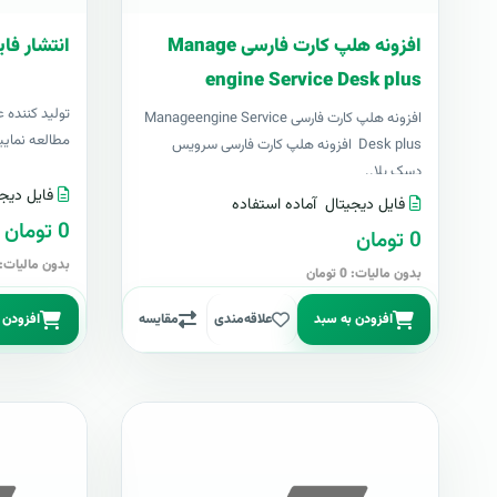
افزونه هلپ کارت فارسی Manage
انتشار فای
engine Service Desk plus
توليد کننده ع
افزونه هلپ کارت فارسی Manageengine Service
مطالعه نمایی
Desk plus افزونه هلپ کارت فارسی سرویس
دسک پلا..
فایل دیجی
فایل دیجیتال
آماده استفاده
0 تومان
0 تومان
بدون مالیات: 0 توما
بدون مالیات: 0 تومان
افزودن به سبد
علاقه‌مندی
مقایسه
افزودن 