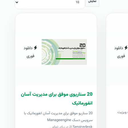
نمایش
دانلود
دانلود
فوری
فوری
20 سناریوی موفق برای مدیریت آسان
انفورماتیک
ژه طراحان ۱۰۰۰ کارت ویزیت
20 سناریو موفق برای مدیریت آسان انفورماتیک با
سرویس دسک Manageengine
Servicedesk اثری برای تمام..