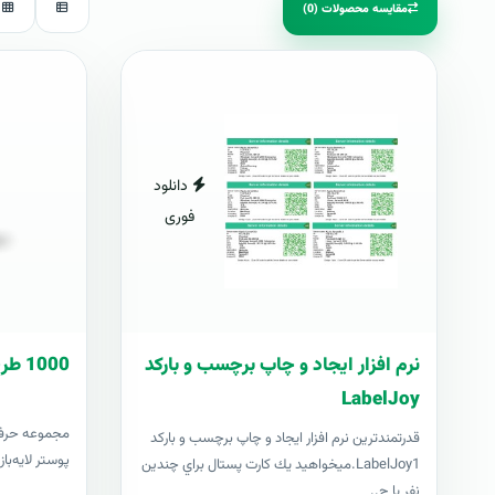
مقایسه محصولات (0)
دانلود
فوری
نرم افزار ایجاد و چاپ برچسب و بارکد
1000 طرح آماده پوستر
LabelJoy
قدرتمندترين نرم افزار ایجاد و چاپ برچسب و بارکد
پوستر لایه‌با
LabelJoy1.ميخواهيد يك كارت پستال براي چندين
نفر يا چ..