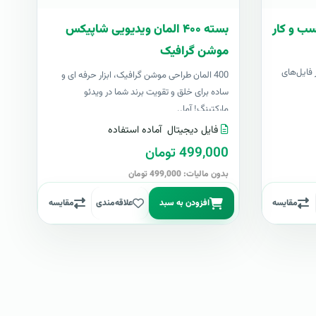
سب و کار
بسته ۴۰۰ المان ویدیویی شاپیکس
موشن گرافیک
فایل‌های
400 المان طراحی موشن گرافیک، ابزار حرفه ای و
ساده برای خلق و تقویت برند شما در ویدئو
مارکتینگ! آما..
فایل دیجیتال
آماده استفاده
499,000 تومان
بدون مالیات: 499,000 تومان
مقایسه
افزودن به سبد
علاقه‌مندی
مقایسه