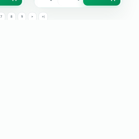
7
8
9
>
>|
نشر دیجیتال کازیو
K
کازیو مرجع فایل‌های آماده، پروپوزال‌ها، قالب‌ها، ابزارهای ا
تاپیک‌های وبلاگ
کسب‌وکار و بازاریابی (74)