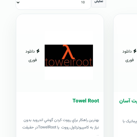
نمایش
دانلود
دانلود
فوری
فوری
ریت آسان
Towel Root
بهترين راهکار براي رووت کردن گوشي اندرويد بدون
رماتیک با
نياز به کامپيوترتاول رووت يا TowelRootدر حقيقت
..