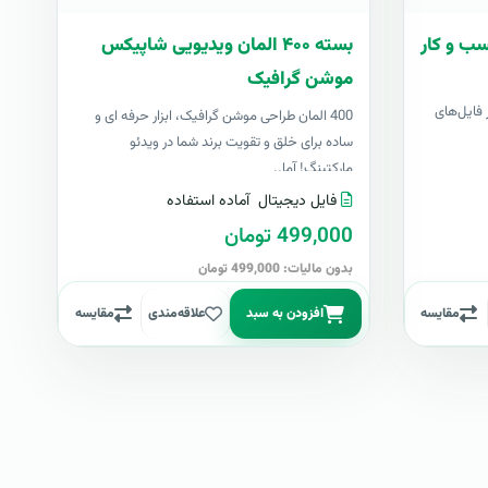
سب و کار
بسته ۴۰۰ المان ویدیویی شاپیکس
موشن گرافیک
فایل‌های
400 المان طراحی موشن گرافیک، ابزار حرفه ای و
ساده برای خلق و تقویت برند شما در ویدئو
مارکتینگ! آما..
فایل دیجیتال
آماده استفاده
499,000 تومان
بدون مالیات: 499,000 تومان
مقایسه
افزودن به سبد
علاقه‌مندی
مقایسه