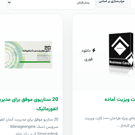
مرتب‌سازی بر اساس
دانلود
فوری
20 سناریوی موفق برای مدی
انفورماتیک
مجموعه حرفه‌ای ویژه طراحان ۱۰۰۰ کارت ویزیت
20 سناریو موفق برای مدیریت آسان انفو
ی لایه‌باز ..
سرویس دسک Manageengine
Servicedesk اثری برای تمام..