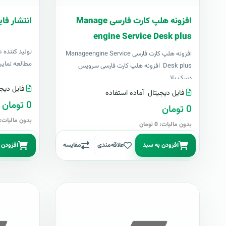
افزونه هلپ کارت فارسی Manage
انتشار فای
engine Service Desk plus
توليد کننده ع
افزونه هلپ کارت فارسی Manageengine Service
مطالعه نمایی
Desk plus افزونه هلپ کارت فارسی سرویس
دسک پلا..
فایل دیجی
فایل دیجیتال
آماده استفاده
0 تومان
0 تومان
بدون مالیات: 0 توما
بدون مالیات: 0 تومان
افزودن به سبد
علاقه‌مندی
مقایسه
افزودن 