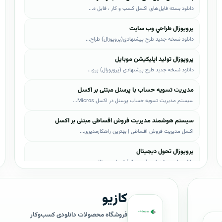
دانلود بسته فایل‌های اکسل کسب و کار ، فایل ه...
پروپوزال طراحي وب سايت
دانلود نسخه جدید طرح پيشنهادي(پروپوزال) طراح...
پروپوزال تولید اپلیکیشن موبایل
دانلود نسخه جدید طرح پیشنهادی (پروپوزال) پرو...
مدیریت تسویه حساب با پرسنل مبتنی بر اکسل
سیستم مدیریت تسویه حساب پرسنل در اکسل Micros...
سیستم هوشمند مدیریت فروش اقساطی مبتنی بر اکسل
اکسل مدیریت فروش اقساطی | بهترین راهکارمدیری...
پروپوزال تحول دیجیتال
دانلود طرح پیشنهادی (پروپوزال) تحول دیجیتال،...
پروپوزال AI
کازیو
دانلود طرح پيشنهادي(پروپوزال) هوش مصنوعی (AI...
پروپوزال بیزاجی
فروشگاه محصولات دانلودی کسب‌وکار