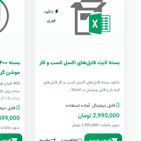
دانلود
فوری
بسته لایت فایل‌های اکسل کسب و کار
موشن گرا
دانلود بسته فایل‌های اکسل کسب و کار فایل‌های
400 المان
لایه باز و قابل ویرایش در Excel ..
ساده برای خل
مارکتینگ! آما
فایل دیجیتال
آماده استفاده
فایل دیجی
2,995,000 تومان
499,000 توما
بدون مالیات: 2,995,000 تومان
بدون مالیات: 499,000 توما
افزودن به سبد
علاقه‌مندی
مقایسه
افزودن 