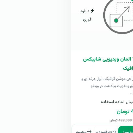
دانلود
فوری
بسته ۴۰۰ المان ویدیویی شاپیکس
فیک
 طراحی موشن گرافیک، ابزار حرفه ای و
ق و تقویت برند شما در ویدئو
..
تال
آماده استفاده
ن
ن
به سبد
علاقه‌مندی
مقایسه