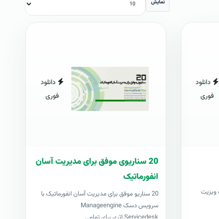
نمایش
دانلود
دانلود
فوری
فوری
20 سناریوی موفق برای مدیریت آسان
انفورماتیک
ژه طراحان ۱۰۰۰ کارت ویزیت
20 سناریو موفق برای مدیریت آسان انفورماتیک با
سرویس دسک Manageengine
Servicedesk اثری برای تمام..