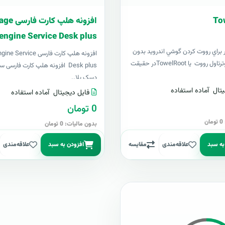
To
افزونه هلپ ک
engine Service Desk plus
ر براي رووت کردن گوشي اندرويد بدون
افزونه هلپ کارت فارسی ce
نياز به کامپيوترتاول رووت يا TowelRootدر حقيقت
Desk plus افزونه هلپ کارت فارس
دسک پلا..
تال
آماده استفاده
فایل دیجیتال
آماده استفاده
0 تومان
ن
بدون مالیات: 0 تومان
به سبد
علاقه‌مندی
مقایسه
افزودن به سبد
علاقه‌مندی