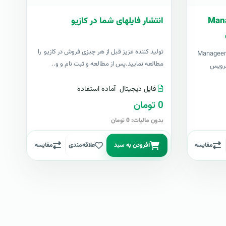
ارت فارسی Manage
انتشار فایلهای شما در کازیو
توليد کننده عزيز قبل از هر چیزی فروش در کازیو را
Manageengine Servi
مطالعه نمایید.پس از مطالعه و ثبت نام و و..
ی سرویس
فایل دیجیتال
آماده استفاده
0 تومان
بدون مالیات: 0 تومان
مقایسه
افزودن به سبد
علاقه‌مندی
مقایسه