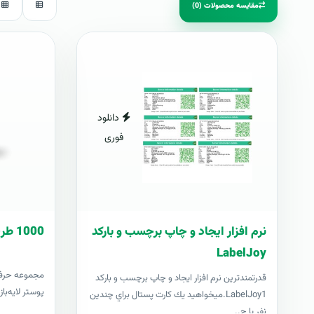
مقایسه محصولات (0)
دانلود
فوری
نرم افزار ایجاد و چاپ برچسب و بارکد
1000 طرح آماده پوستر
LabelJoy
قدرتمندترين نرم افزار ایجاد و چاپ برچسب و بارکد
پوستر لایه‌با
LabelJoy1.ميخواهيد يك كارت پستال براي چندين
نفر يا چ..