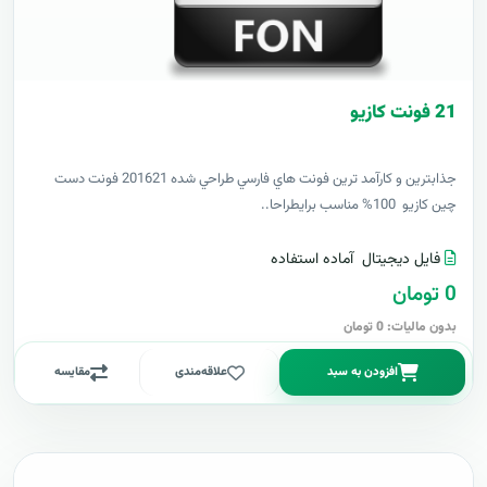
21 فونت کازيو
جذابترين و کارآمد ترين فونت هاي فارسي طراحي شده 201621 فونت دست
چين کازيو 100% مناسب برايطراحا..
فایل دیجیتال
آماده استفاده
0 تومان
بدون مالیات: 0 تومان
افزودن به سبد
علاقه‌مندی
مقایسه