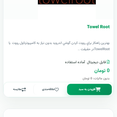
Towel Root
بهترين راهکار براي رووت کردن گوشي اندرويد بدون نياز به کامپيوترتاول رووت يا
TowelRootدر حقيقت ..
فایل دیجیتال
آماده استفاده
0 تومان
بدون مالیات: 0 تومان
افزودن به سبد
علاقه‌مندی
مقایسه