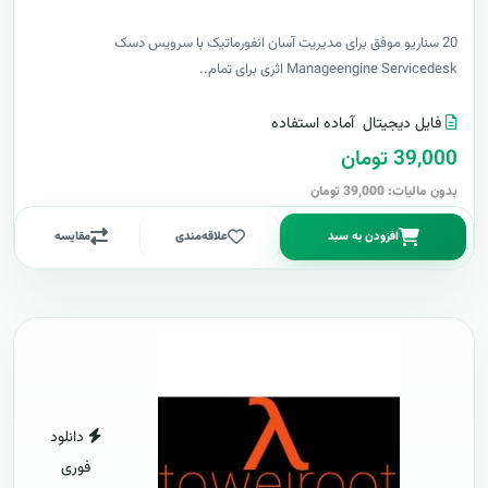
20 سناریو موفق برای مدیریت آسان انفورماتیک با سرویس دسک
Manageengine Servicedesk اثری برای تمام..
فایل دیجیتال
آماده استفاده
39,000 تومان
بدون مالیات: 39,000 تومان
افزودن به سبد
علاقه‌مندی
مقایسه
دانلود
فوری