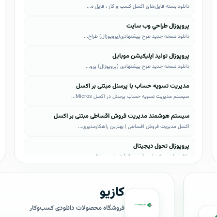
دانلود بسته فایل‌های اکسل کسب و کار ، فایل ه...
پروپوزال طراحي وب سايت
دانلود نسخه جدید طرح پيشنهادي(پروپوزال) طراح...
پروپوزال تولید اپلیکیشن موبایل
دانلود نسخه جدید طرح پیشنهادی (پروپوزال) پرو...
مدیریت تسویه حساب با پرسنل مبتنی بر اکسل
سیستم مدیریت تسویه حساب پرسنل در اکسل Micros...
سیستم هوشمند مدیریت فروش اقساطی مبتنی بر اکسل
اکسل مدیریت فروش اقساطی | بهترین راهکارمدیری...
پروپوزال تحول دیجیتال
دانلود طرح پیشنهادی (پروپوزال) تحول دیجیتال،...
پروپوزال AI
کازیو
دانلود طرح پيشنهادي(پروپوزال) هوش مصنوعی (AI...
پروپوزال بیزاجی
فروشگاه محصولات دانلودی کسب‌وکار
دانلود طرح پيشنهادي(پروپوزال) بیزاجی، لایه ب...