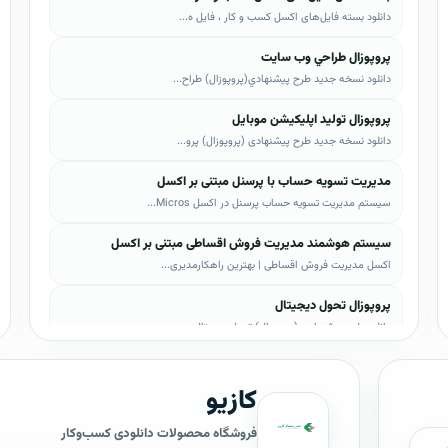
دانلود بسته فایل‌های اکسل کسب و کار ، فایل ه...
پروپوزال طراحي وب سايت
دانلود نسخه جدید طرح پيشنهادي(پروپوزال) طراح...
پروپوزال تولید اپلیکیشن موبایل
دانلود نسخه جدید طرح پیشنهادی (پروپوزال) پرو...
مدیریت تسویه حساب با پرسنل مبتنی بر اکسل
سیستم مدیریت تسویه حساب پرسنل در اکسل Micros...
سیستم هوشمند مدیریت فروش اقساطی مبتنی بر اکسل
اکسل مدیریت فروش اقساطی | بهترین راهکارمدیری...
پروپوزال تحول دیجیتال
دانلود طرح پیشنهادی (پروپوزال) تحول دیجیتال،...
پروپوزال AI
کازیو
دانلود طرح پيشنهادي(پروپوزال) هوش مصنوعی (AI...
پروپوزال بیزاجی
فروشگاه محصولات دانلودی کسب‌وکار