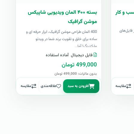
سب و کار
بسته ۴۰۰ المان ویدیویی شاپیکس
موشن گرافیک
فایل‌های
400 المان طراحی موشن گرافیک، ابزار حرفه ای و
ساده برای خلق و تقویت برند شما در ویدئو
مارکتینگ! آما..
فایل دیجیتال
آماده استفاده
499,000 تومان
بدون مالیات: 499,000 تومان
مقایسه
افزودن به سبد
علاقه‌مندی
مقایسه