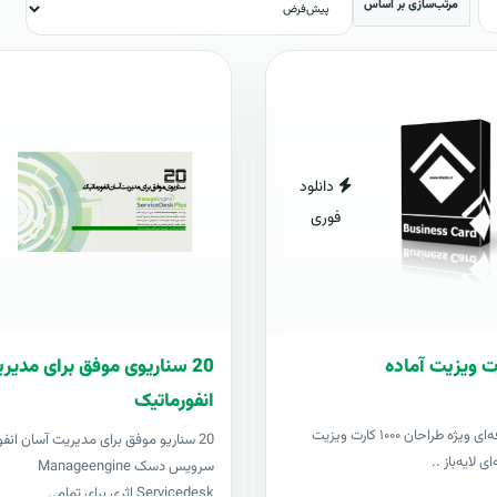
مرتب‌سازی بر اساس
دانلود
فوری
20 سناریوی موفق برای مدی
انفورماتیک
مجموعه حرفه‌ای ویژه طراحان ۱۰۰۰ کارت ویزیت
20 سناریو موفق برای مدیریت آسان انفو
ی لایه‌باز ..
سرویس دسک Manageengine
Servicedesk اثری برای تمام..