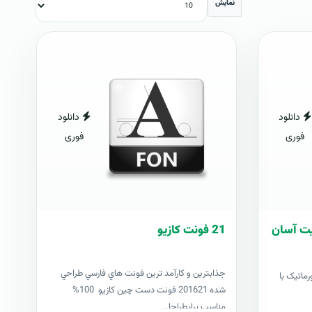
نمایش
دانلود
دانلود
فوری
فوری
ریت آسان
21 فونت کازيو
جذابترين و کارآمد ترين فونت هاي فارسي طراحي
رماتیک با
شده 201621 فونت دست چين کازيو 100%
مناسب برايطراحا..