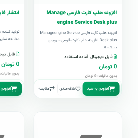
افزونه هلپ کارت فارسی Manage
انتشار فای
engine Service Desk plus
توليد کننده ع
افزونه هلپ کارت فارسی Manageengine Service
مطالعه نمایی
Desk plus افزونه هلپ کارت فارسی سرویس
دسک پلا..
فایل دیجی
فایل دیجیتال
آماده استفاده
0 تومان
0 تومان
بدون مالیات: 0 توما
بدون مالیات: 0 تومان
افزودن به سبد
علاقه‌مندی
مقایسه
افزودن 