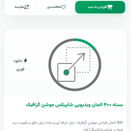
افزودن به سبد
علاقه‌مندی
مقایسه
دانلود
فوری
بسته ۴۰۰ المان ویدیویی شاپیکس موشن گرافیک
400 المان طراحی موشن گرافیک، ابزار حرفه ای و ساده برای خلق و تقویت برند
شما در ویدئو مارکتینگ! آما..