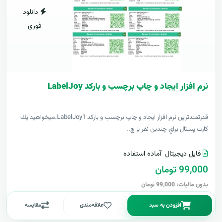
دانلود
فوری
نرم افزار ایجاد و چاپ برچسب و بارکد LabelJoy
قدرتمندترين نرم افزار ایجاد و چاپ برچسب و بارکد LabelJoy1.ميخواهيد يك
كارت پستال براي چندين نفر يا چ..
فایل دیجیتال
آماده استفاده
99,000 تومان
بدون مالیات: 99,000 تومان
افزودن به سبد
علاقه‌مندی
مقایسه