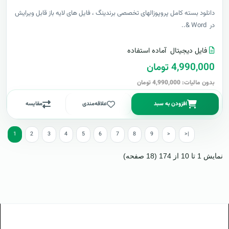
دانلود بسته کامل پروپوزالهای تخصصی برندینگ ، فایل های لایه باز قابل ویرایش
در Word &..
فایل دیجیتال
آماده استفاده
4,990,000 تومان
بدون مالیات: 4,990,000 تومان
افزودن به سبد
علاقه‌مندی
مقایسه
1
2
3
4
5
6
7
8
9
>
>|
نمایش 1 تا 10 از 174 (18 صفحه)