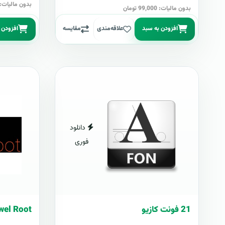
بدون مالیات: 499,000 توما
بدون مالیات: 99,000 تومان
افزودن به سبد
علاقه‌مندی
مقایسه
افزودن 
دانلود
فوری
21 فونت کازيو
wel Root