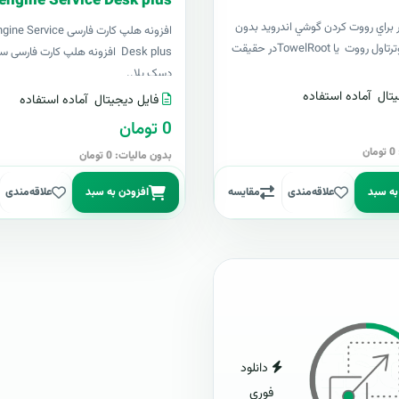
engine Service Desk plus
ر براي رووت کردن گوشي اندرويد بدون
افزونه هلپ کارت فارسی ce
نياز به کامپيوترتاول رووت يا TowelRootدر حقيقت
Desk plus افزونه هلپ کارت فارس
دسک پلا..
تال
آماده استفاده
فایل دیجیتال
آماده استفاده
0 تومان
ن
بدون مالیات: 0 تومان
به سبد
علاقه‌مندی
مقایسه
افزودن به سبد
علاقه‌مندی
دانلود
فوری