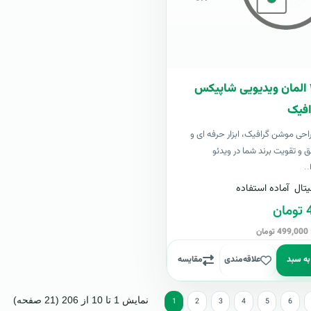
بسته ۴۰۰ المان ویدیویی شاپیکس
فیک
 طراحی موشن گرافیک، ابزار حرفه ای و
ق و تقویت برند شما در ویدئو
..
تال
آماده استفاده
ن
ن
به سبد
علاقه‌مندی
مقایسه
نمایش 1 تا 10 از 206 (21 صفحه)
1
2
3
4
5
6