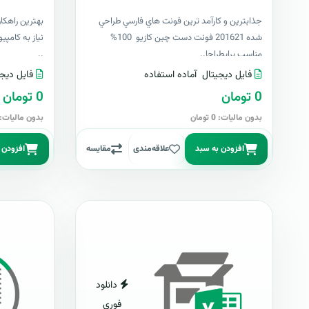
جذابترين و کارآمد ترين فونت هاي فارسي طراحي
بهترين راهکا
شده 201621 فونت دست چين کازيو 100%
مناسب برايطراحا..
..
فایل دیجیتال
آماده استفاده
فایل دیجی
0 تومان
0 تومان
بدون مالیات: 0 تومان
بدون مالیات: 0 توما
افزودن به سبد
علاقه‌مندی
مقایسه
افزودن 
دانلود
فوری