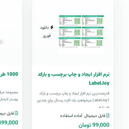
دانلود
فوری
نرم افزار ایجاد و چاپ برچسب و بارکد
1000 طرح آماده پوستر
LabelJoy
قدرتمندترين نرم افزار ایجاد و چاپ برچسب و بارکد
پوستر لایه‌با
LabelJoy1.ميخواهيد يك كارت پستال براي چندين
نفر يا چ..
فایل دیجی
فایل دیجیتال
آماده استفاده
499,000 توما
99,000 تومان