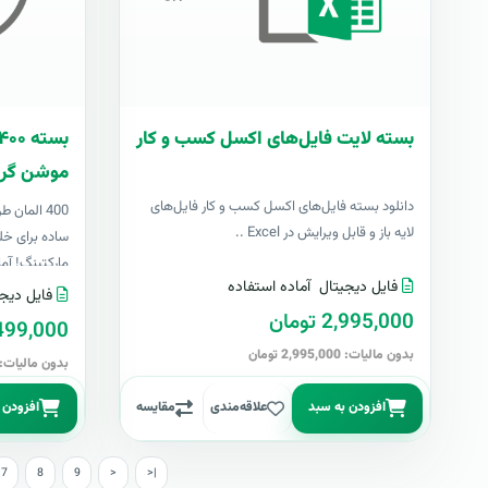
بسته لایت فایل‌های اکسل کسب و کار
موشن گرا
دانلود بسته فایل‌های اکسل کسب و کار فایل‌های
400 المان
لایه باز و قابل ویرایش در Excel ..
ساده برای خل
مارکتینگ! آما
فایل دیجیتال
آماده استفاده
فایل دیجی
2,995,000 تومان
499,000 توما
بدون مالیات: 2,995,000 تومان
بدون مالیات: 499,000 توما
افزودن به سبد
علاقه‌مندی
مقایسه
افزودن 
7
8
9
>
>|