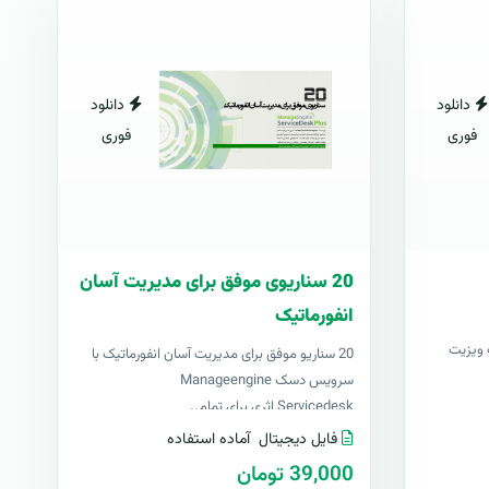
دانلود
دانلود
فوری
فوری
20 سناریوی موفق برای مدیریت آسان
انفورماتیک
ژه طراحان ۱۰۰۰ کارت ویزیت
20 سناریو موفق برای مدیریت آسان انفورماتیک با
سرویس دسک Manageengine
Servicedesk اثری برای تمام..
فایل دیجیتال
آماده استفاده
39,000 تومان