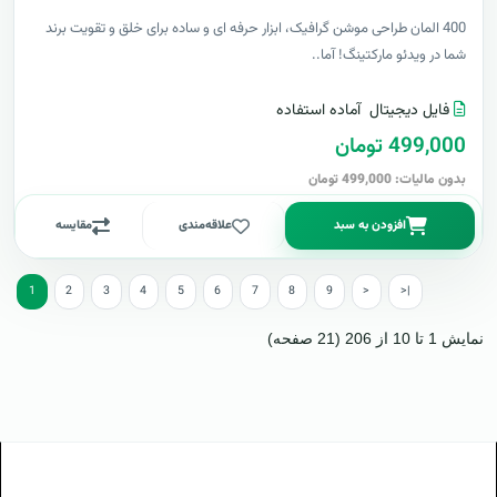
400 المان طراحی موشن گرافیک، ابزار حرفه ای و ساده برای خلق و تقویت برند
شما در ویدئو مارکتینگ! آما..
فایل دیجیتال
آماده استفاده
499,000 تومان
بدون مالیات: 499,000 تومان
افزودن به سبد
علاقه‌مندی
مقایسه
1
2
3
4
5
6
7
8
9
>
>|
نمایش 1 تا 10 از 206 (21 صفحه)