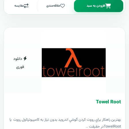
افزودن به سبد
علاقه‌مندی
مقایسه
دانلود
فوری
Towel Root
بهترين راهکار براي رووت کردن گوشي اندرويد بدون نياز به کامپيوترتاول رووت يا
TowelRootدر حقيقت ..