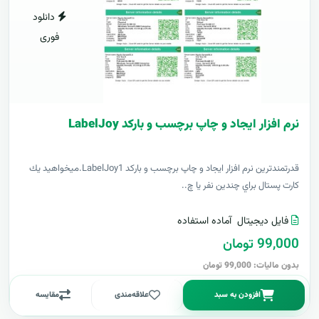
دانلود
فوری
نرم افزار ایجاد و چاپ برچسب و بارکد LabelJoy
قدرتمندترين نرم افزار ایجاد و چاپ برچسب و بارکد LabelJoy1.ميخواهيد يك
كارت پستال براي چندين نفر يا چ..
فایل دیجیتال
آماده استفاده
99,000 تومان
بدون مالیات: 99,000 تومان
افزودن به سبد
علاقه‌مندی
مقایسه