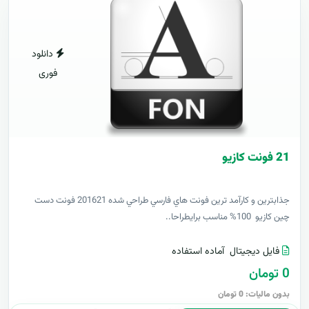
دانلود
فوری
21 فونت کازيو
جذابترين و کارآمد ترين فونت هاي فارسي طراحي شده 201621 فونت دست
چين کازيو 100% مناسب برايطراحا..
فایل دیجیتال
آماده استفاده
0 تومان
بدون مالیات: 0 تومان