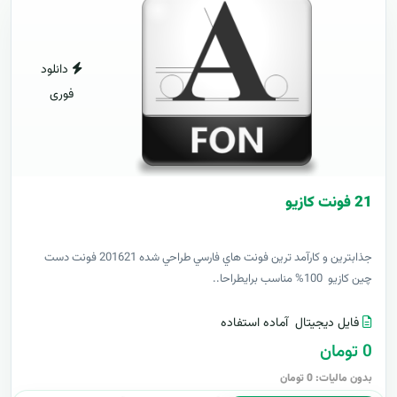
دانلود
فوری
21 فونت کازيو
جذابترين و کارآمد ترين فونت هاي فارسي طراحي شده 201621 فونت دست
چين کازيو 100% مناسب برايطراحا..
فایل دیجیتال
آماده استفاده
0 تومان
بدون مالیات: 0 تومان