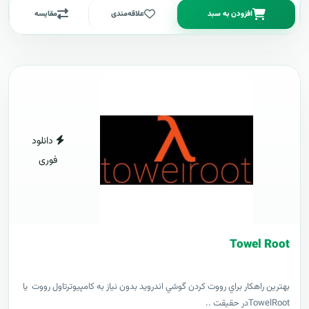
افزودن به سبد
علاقه‌مندی
مقایسه
دانلود
فوری
Towel Root
بهترين راهکار براي رووت کردن گوشي اندرويد بدون نياز به کامپيوترتاول رووت يا
TowelRootدر حقيقت ..