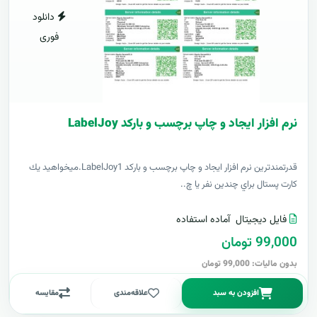
دانلود
فوری
نرم افزار ایجاد و چاپ برچسب و بارکد LabelJoy
قدرتمندترين نرم افزار ایجاد و چاپ برچسب و بارکد LabelJoy1.ميخواهيد يك
كارت پستال براي چندين نفر يا چ..
فایل دیجیتال
آماده استفاده
99,000 تومان
بدون مالیات: 99,000 تومان
افزودن به سبد
علاقه‌مندی
مقایسه