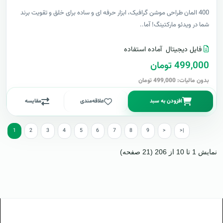
400 المان طراحی موشن گرافیک، ابزار حرفه ای و ساده برای خلق و تقویت برند
شما در ویدئو مارکتینگ! آما..
فایل دیجیتال
آماده استفاده
499,000 تومان
بدون مالیات: 499,000 تومان
افزودن به سبد
علاقه‌مندی
مقایسه
1
2
3
4
5
6
7
8
9
>
>|
نمایش 1 تا 10 از 206 (21 صفحه)