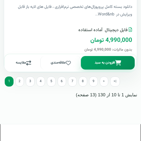
دانلود بسته کامل پروپوزال‌های تخصصی نرم‌افزاری ، فایل های لایه باز قابل
ویرایش در Word&nb..
فایل دیجیتال
آماده استفاده
4,990,000 تومان
بدون مالیات: 4,990,000 تومان
افزودن به سبد
علاقه‌مندی
مقایسه
1
2
3
4
5
6
7
8
9
>
>|
نمایش 1 تا 10 از 130 (13 صفحه)