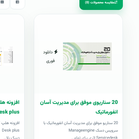
مقایسه محصولات (0)
دانلود
فوری
20 سناریوی موفق برای مدیریت آسان
انفورماتیک
esk plus
20 سناریو موفق برای مدیریت آسان انفورماتیک با
سرویس دسک Manageengine
us
Servicedesk اثری برای تمام..
دسک پلا..