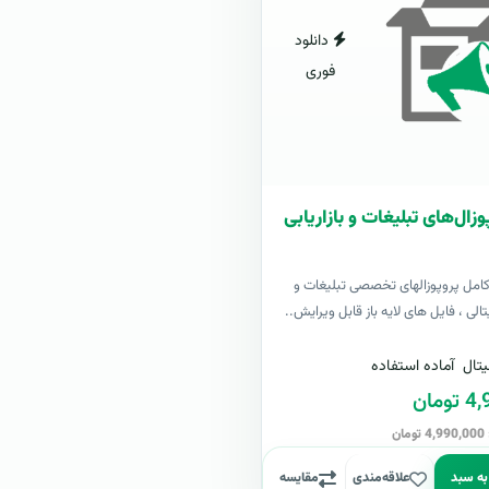
دانلود
فوری
زال‌های تبلیغات و بازاریابی
کامل پروپوزالهای تخصصی تبلیغات و
یتالی ، فایل های لایه باز قابل ویرایش..
تال
آماده استفاده
مان
ن
به سبد
علاقه‌مندی
مقایسه