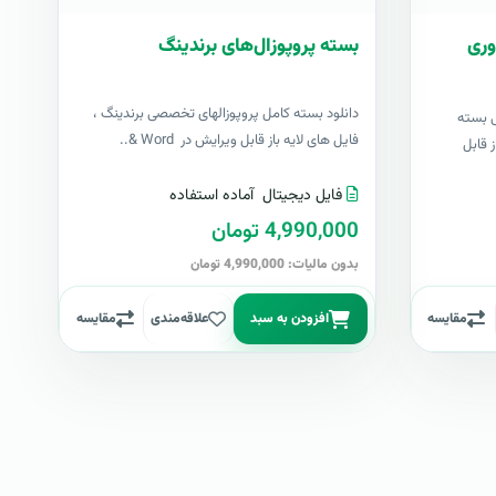
وری
بسته پروپوزال‌های برندینگ
دانلود بسته کامل پروپوزالهای تخصصی برندینگ ،
ی بسته
فایل های لایه باز قابل ویرایش در Word &..
 قابل
فایل دیجیتال
آماده استفاده
4,990,000 تومان
بدون مالیات: 4,990,000 تومان
مقایسه
افزودن به سبد
علاقه‌مندی
مقایسه