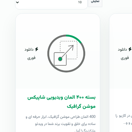
نمایش
دانلود
دانلود
فوری
فوری
بسته ۴۰۰ المان ویدیویی شاپیکس
موشن گرافیک
ر کازیو را
400 المان طراحی موشن گرافیک، ابزار حرفه ای و
و و..
ساده برای خلق و تقویت برند شما در ویدئو
مارکتینگ! آما..