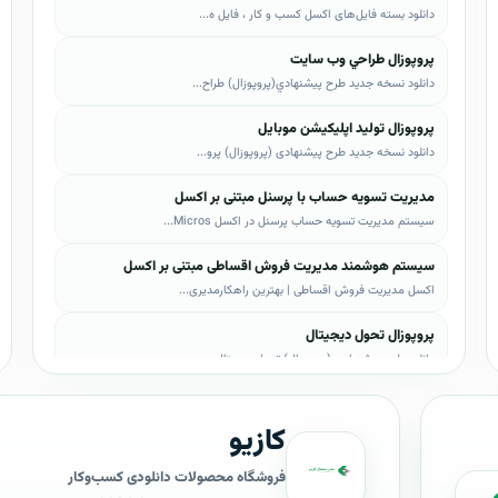
دانلود بسته فایل‌های اکسل کسب و کار ، فایل ه...
پروپوزال طراحي وب سايت
دانلود نسخه جدید طرح پيشنهادي(پروپوزال) طراح...
پروپوزال تولید اپلیکیشن موبایل
دانلود نسخه جدید طرح پیشنهادی (پروپوزال) پرو...
مدیریت تسویه حساب با پرسنل مبتنی بر اکسل
سیستم مدیریت تسویه حساب پرسنل در اکسل Micros...
سیستم هوشمند مدیریت فروش اقساطی مبتنی بر اکسل
اکسل مدیریت فروش اقساطی | بهترین راهکارمدیری...
پروپوزال تحول دیجیتال
دانلود طرح پیشنهادی (پروپوزال) تحول دیجیتال،...
پروپوزال AI
کازیو
دانلود طرح پيشنهادي(پروپوزال) هوش مصنوعی (AI...
پروپوزال بیزاجی
فروشگاه محصولات دانلودی کسب‌وکار
دانلود طرح پيشنهادي(پروپوزال) بیزاجی، لایه ب...