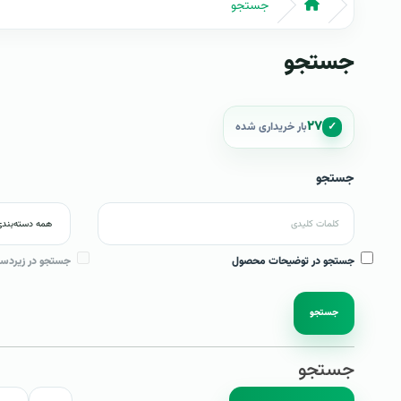
جستجو
جستجو
۲۷
✓
بار خریداری شده
جستجو
جستجو در توضیحات محصول
جستجو در زیردست
جستجو
جستجو