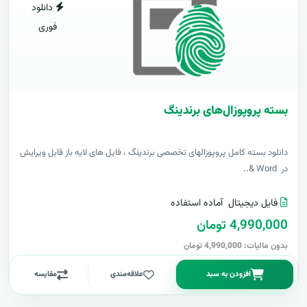
دانلود
فوری
بسته پروپوزال‌های برندینگ
دانلود بسته کامل پروپوزالهای تخصصی برندینگ ، فایل های لایه باز قابل ویرایش
در Word &..
فایل دیجیتال
آماده استفاده
4,990,000 تومان
بدون مالیات: 4,990,000 تومان
افزودن به سبد
علاقه‌مندی
مقایسه