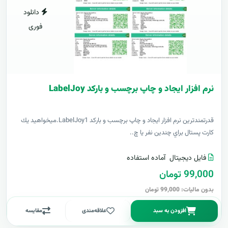
دانلود
فوری
نرم افزار ایجاد و چاپ برچسب و بارکد LabelJoy
قدرتمندترين نرم افزار ایجاد و چاپ برچسب و بارکد LabelJoy1.ميخواهيد يك
كارت پستال براي چندين نفر يا چ..
فایل دیجیتال
آماده استفاده
99,000 تومان
بدون مالیات: 99,000 تومان
افزودن به سبد
علاقه‌مندی
مقایسه