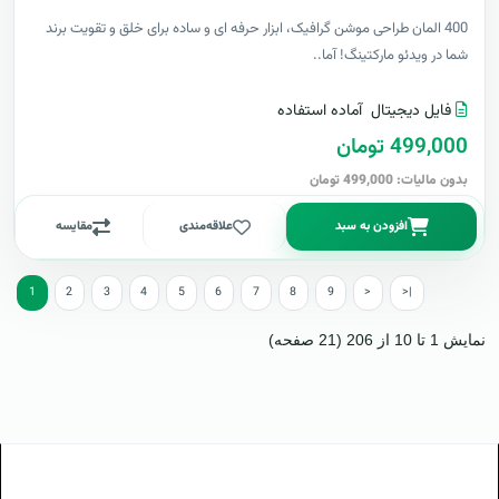
400 المان طراحی موشن گرافیک، ابزار حرفه ای و ساده برای خلق و تقویت برند
شما در ویدئو مارکتینگ! آما..
فایل دیجیتال
آماده استفاده
499,000 تومان
بدون مالیات: 499,000 تومان
افزودن به سبد
علاقه‌مندی
مقایسه
1
2
3
4
5
6
7
8
9
>
>|
نمایش 1 تا 10 از 206 (21 صفحه)