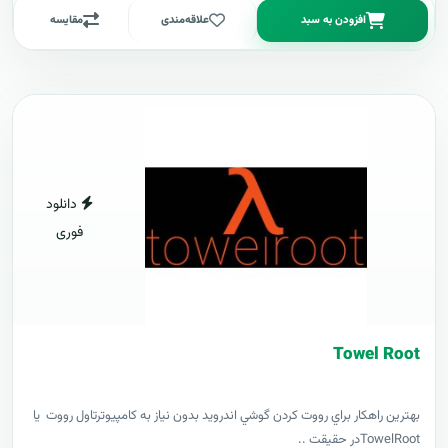
افزودن به سبد
علاقه‌مندی
مقایسه
دانلود
فوری
Towel Root
بهترين راهکار براي رووت کردن گوشي اندرويد بدون نياز به کامپيوترتاول رووت يا
TowelRootدر حقيقت ..