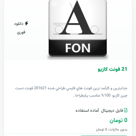
دانلود
فوری
21 فونت کازيو
جذابترين و کارآمد ترين فونت هاي فارسي طراحي شده 201621 فونت دست
چين کازيو 100% مناسب برايطراحا..
فایل دیجیتال
آماده استفاده
0 تومان
بدون مالیات: 0 تومان