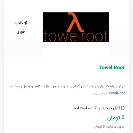
دانلود
فوری
Towel Root
بهترين راهکار براي رووت کردن گوشي اندرويد بدون نياز به کامپيوترتاول رووت يا
TowelRootدر حقيقت ..
فایل دیجیتال
آماده استفاده
0 تومان
بدون مالیات: 0 تومان