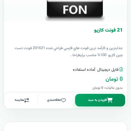
21 فونت کازيو
جذابترين و کارآمد ترين فونت هاي فارسي طراحي شده 201621 فونت دست
چين کازيو 100% مناسب برايطراحا..
فایل دیجیتال
آماده استفاده
0 تومان
بدون مالیات: 0 تومان
افزودن به سبد
علاقه‌مندی
مقایسه