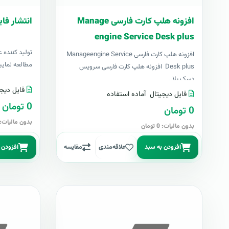
افزونه هلپ کارت فارسی Manage
انتشار فای
engine Service Desk plus
توليد کننده ع
افزونه هلپ کارت فارسی Manageengine Service
مطالعه نمایی
Desk plus افزونه هلپ کارت فارسی سرویس
دسک پلا..
فایل دیجی
فایل دیجیتال
آماده استفاده
0 تومان
0 تومان
بدون مالیات: 0 توما
بدون مالیات: 0 تومان
افزودن به سبد
علاقه‌مندی
مقایسه
افزودن 