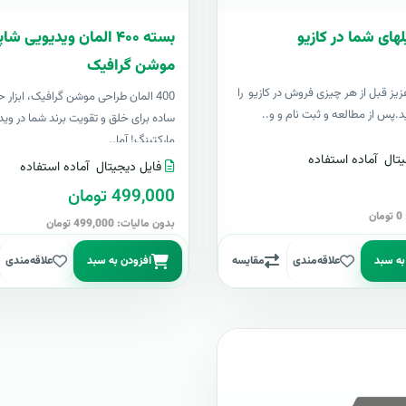
لهای شما در کازیو
بسته ۴۰۰ المان ویدیویی 
موشن گرافیک
زيز قبل از هر چیزی فروش در کازیو را
400 المان طراحی موشن گرافیک، ابزار ح
د.پس از مطالعه و ثبت نام و و..
ساده برای خلق و تقویت برند شما در وید
مارکتینگ! آما..
تال
آماده استفاده
فایل دیجیتال
آماده استفاده
499,000 تومان
ن
بدون مالیات: 499,000 تومان
به سبد
علاقه‌مندی
مقایسه
افزودن به سبد
علاقه‌مندی