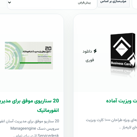
مرتب‌سازی بر اساس
دانلود
فوری
20 سناریوی موفق برای مدی
انفورماتیک
مجموعه حرفه‌ای ویژه طراحان ۱۰۰۰ کارت ویزیت
20 سناریو موفق برای مدیریت آسان انفو
ی لایه‌باز ..
سرویس دسک Manageengine
Servicedesk اثری برای تمام..