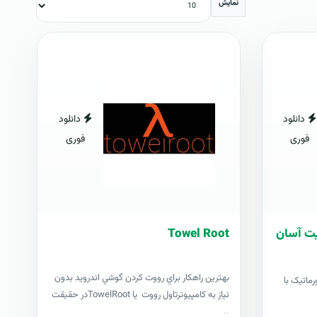
نمایش
دانلود
دانلود
فوری
فوری
ریت آسان
Towel Root
بهترين راهکار براي رووت کردن گوشي اندرويد بدون
رماتیک با
نياز به کامپيوترتاول رووت يا TowelRootدر حقيقت
..