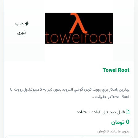
دانلود
فوری
Towel Root
بهترين راهکار براي رووت کردن گوشي اندرويد بدون نياز به کامپيوترتاول رووت يا
TowelRootدر حقيقت ..
فایل دیجیتال
آماده استفاده
0 تومان
بدون مالیات: 0 تومان