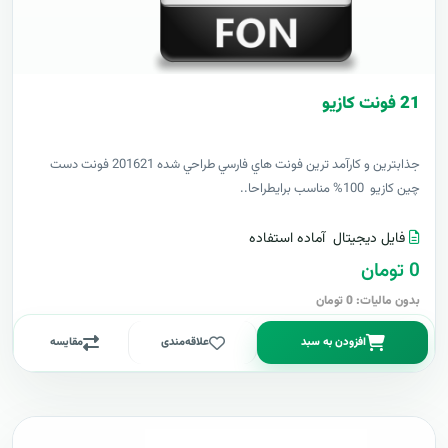
21 فونت کازيو
جذابترين و کارآمد ترين فونت هاي فارسي طراحي شده 201621 فونت دست
چين کازيو 100% مناسب برايطراحا..
فایل دیجیتال
آماده استفاده
0 تومان
بدون مالیات: 0 تومان
افزودن به سبد
علاقه‌مندی
مقایسه