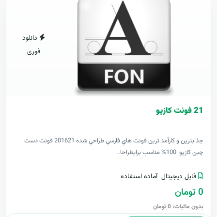
دانلود
فوری
21 فونت کازيو
جذابترين و کارآمد ترين فونت هاي فارسي طراحي شده 201621 فونت دست
چين کازيو 100% مناسب برايطراحا..
فایل دیجیتال
آماده استفاده
0 تومان
بدون مالیات: 0 تومان