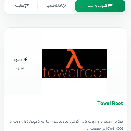
افزودن به سبد
علاقه‌مندی
مقایسه
دانلود
فوری
Towel Root
بهترين راهکار براي رووت کردن گوشي اندرويد بدون نياز به کامپيوترتاول رووت يا
TowelRootدر حقيقت ..