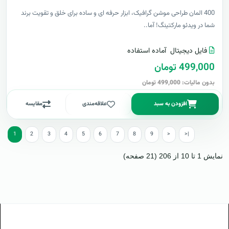
400 المان طراحی موشن گرافیک، ابزار حرفه ای و ساده برای خلق و تقویت برند
شما در ویدئو مارکتینگ! آما..
فایل دیجیتال
آماده استفاده
499,000 تومان
بدون مالیات: 499,000 تومان
افزودن به سبد
علاقه‌مندی
مقایسه
1
2
3
4
5
6
7
8
9
>
>|
نمایش 1 تا 10 از 206 (21 صفحه)