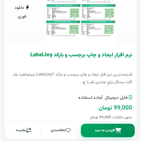
دانلود
فوری
نرم افزار ایجاد و چاپ برچسب و بارکد LabelJoy
قدرتمندترين نرم افزار ایجاد و چاپ برچسب و بارکد LabelJoy1.ميخواهيد يك
كارت پستال براي چندين نفر يا چ..
فایل دیجیتال
آماده استفاده
99,000 تومان
بدون مالیات: 99,000 تومان
افزودن به سبد
علاقه‌مندی
مقایسه