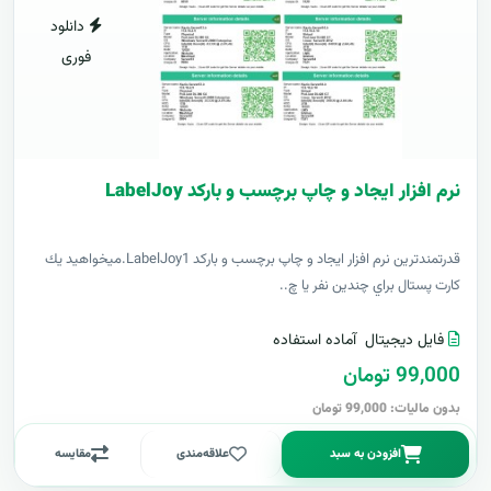
دانلود
فوری
نرم افزار ایجاد و چاپ برچسب و بارکد LabelJoy
قدرتمندترين نرم افزار ایجاد و چاپ برچسب و بارکد LabelJoy1.ميخواهيد يك
كارت پستال براي چندين نفر يا چ..
فایل دیجیتال
آماده استفاده
99,000 تومان
بدون مالیات: 99,000 تومان
افزودن به سبد
علاقه‌مندی
مقایسه