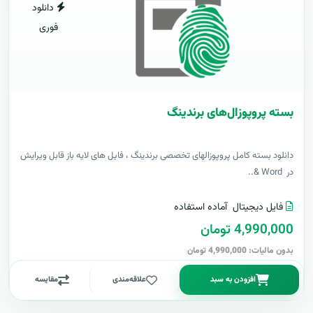
دانلود
فوری
بسته پروپوزال‌های برندینگ
دانلود بسته کامل پروپوزالهای تخصصی برندینگ ، فایل های لایه باز قابل ویرایش
در Word &..
فایل دیجیتال
آماده استفاده
4,990,000 تومان
بدون مالیات: 4,990,000 تومان
افزودن به سبد
علاقه‌مندی
مقایسه