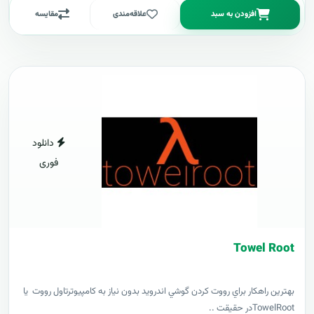
افزودن به سبد
علاقه‌مندی
مقایسه
دانلود
فوری
Towel Root
بهترين راهکار براي رووت کردن گوشي اندرويد بدون نياز به کامپيوترتاول رووت يا
TowelRootدر حقيقت ..