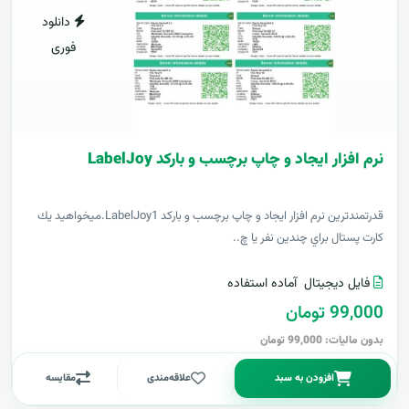
دانلود
فوری
نرم افزار ایجاد و چاپ برچسب و بارکد LabelJoy
قدرتمندترين نرم افزار ایجاد و چاپ برچسب و بارکد LabelJoy1.ميخواهيد يك
كارت پستال براي چندين نفر يا چ..
فایل دیجیتال
آماده استفاده
99,000 تومان
بدون مالیات: 99,000 تومان
افزودن به سبد
علاقه‌مندی
مقایسه