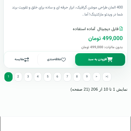
400 المان طراحی موشن گرافیک، ابزار حرفه ای و ساده برای خلق و تقویت برند
شما در ویدئو مارکتینگ! آما..
فایل دیجیتال
آماده استفاده
499,000 تومان
بدون مالیات: 499,000 تومان
افزودن به سبد
علاقه‌مندی
مقایسه
1
2
3
4
5
6
7
8
9
>
>|
نمایش 1 تا 10 از 206 (21 صفحه)