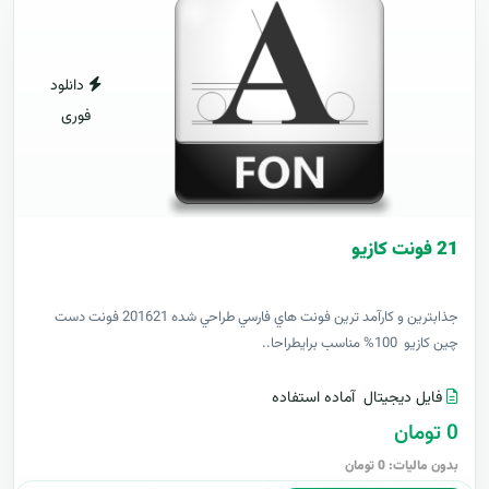
دانلود
فوری
21 فونت کازيو
جذابترين و کارآمد ترين فونت هاي فارسي طراحي شده 201621 فونت دست
چين کازيو 100% مناسب برايطراحا..
فایل دیجیتال
آماده استفاده
0 تومان
بدون مالیات: 0 تومان