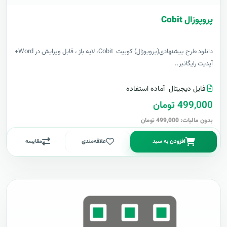
پروپوزال Cobit
دانلود طرح پيشنهادي(پروپوزال) کوبیت Cobit، لایه باز ، قابل ویرایش در Word+
آپدیت رایگانبر..
فایل دیجیتال
آماده استفاده
499,000 تومان
بدون مالیات: 499,000 تومان
افزودن به سبد
علاقه‌مندی
مقایسه