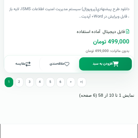
دانلود طرح پيشنهادي(پروپوزال) سیستم مدیریت امنیت اطلاعات ISMS، لایه باز
، قابل ویرایش در Word+ آپدیت..
فایل دیجیتال
آماده استفاده
499,000 تومان
بدون مالیات: 499,000 تومان
افزودن به سبد
علاقه‌مندی
مقایسه
1
2
3
4
5
6
>
>|
نمایش 1 تا 10 از 58 (6 صفحه)