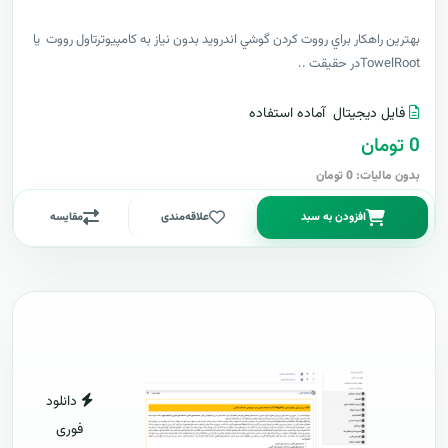
بهترين راهکار براي رووت کردن گوشي اندرويد بدون نياز به کامپيوترتاول رووت يا
TowelRootدر حقيقت ..
فایل دیجیتال
آماده استفاده
0 تومان
بدون مالیات: 0 تومان
افزودن به سبد
علاقه‌مندی
مقایسه
دانلود
فوری