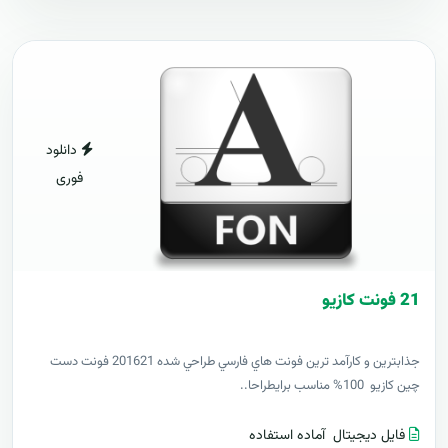
دانلود
فوری
21 فونت کازيو
جذابترين و کارآمد ترين فونت هاي فارسي طراحي شده 201621 فونت دست
چين کازيو 100% مناسب برايطراحا..
فایل دیجیتال
آماده استفاده